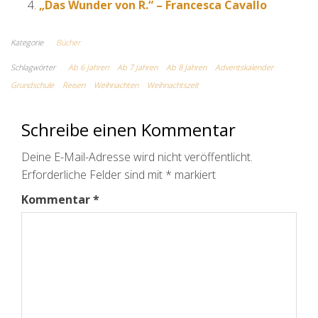
„Das Wunder von R.“ – Francesca Cavallo
Kategorie
Bücher
Schlagwörter
Ab 6 Jahren
Ab 7 Jahren
Ab 8 Jahren
Adventskalender
Grundschule
Reisen
Weihnachten
Weihnachtszeit
Schreibe einen Kommentar
Deine E-Mail-Adresse wird nicht veröffentlicht.
Erforderliche Felder sind mit
*
markiert
Kommentar
*