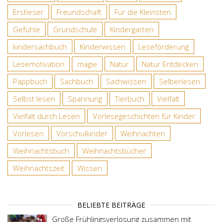
Erstleser
Freundschaft
Für die Kleinsten
Gefühle
Grundschule
Kindergarten
kindersachbuch
Kinderwissen
Leseförderung
Lesemotivation
magie
Natur
Natur Entdecken
Pappbuch
Sachbuch
Sachwissen
Selberlesen
Selbst lesen
Spannung
Tierbuch
Vielfalt
Vielfalt durch Lesen
Vorlesegeschichten für Kinder
Vorlesen
Vorschulkinder
Weihnachten
Weihnachtsbuch
Weihnachtsbücher
Weihnachtszeit
Wissen
BELIEBTE BEITRÄGE
Große Frühlingsverlosung zusammen mit