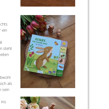
ichts
r ein
ll
un steht
leiten
 obwohl
sich als
n sein
 ins