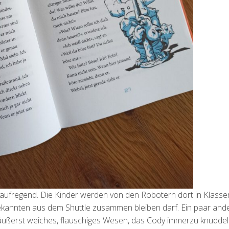
aufregend. Die Kinder werden von den Robotern dort in Klasse
 Bekannten aus dem Shuttle zusammen bleiben darf. Ein paar and
 äußerst weiches, flauschiges Wesen, das Cody immerzu knudde