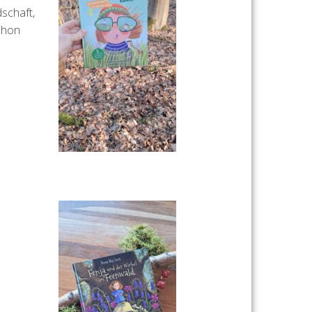
dschaft,
schon