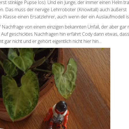
st stinkige Pupse los). Und ein Junge, der immer einen Helm tr
en. Das muss der nervige Lehrroboter (Knowitall) auch äußerst
 Klasse einen Ersatzlehrer, auch wenn der ein Auslaufmodell is
uf Nachfrage von einem einzigen bekannten Unfall, der aber gar 
 Auf geschicktes Nachfragen hin erfährt Cody dann etwas, dass
 gar nicht und er gehört eigentlich nicht hier hin…