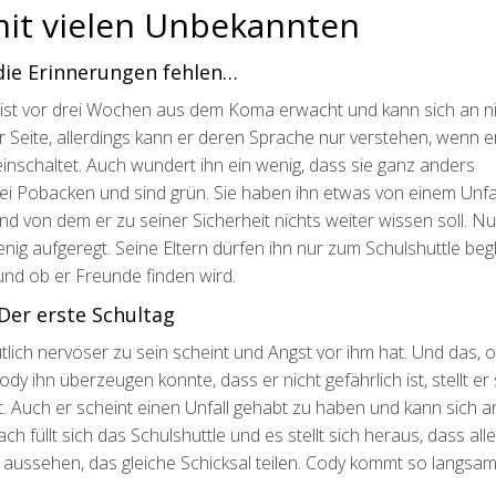
mit vielen Unbekannten
ie Erinnerungen fehlen…
Er ist vor drei Wochen aus dem Koma erwacht und kann sich an n
ur Seite, allerdings kann er deren Sprache nur verstehen, wenn e
nschaltet. Auch wundert ihn ein wenig, dass sie ganz anders
rei Pobacken und sind grün. Sie haben ihn etwas von einem Unfa
und von dem er zu seiner Sicherheit nichts weiter wissen soll. N
nig aufgeregt. Seine Eltern dürfen ihn nur zum Schulshuttle beg
 und ob er Freunde finden wird.
Der erste Schultag
tlich nervöser zu sein scheint und Angst vor ihm hat. Und das,
 ihn überzeugen konnte, dass er nicht gefährlich ist, stellt er 
. Auch er scheint einen Unfall gehabt zu haben und kann sich a
 füllt sich das Schulshuttle und es stellt sich heraus, dass alle
h aussehen, das gleiche Schicksal teilen. Cody kommt so langsam