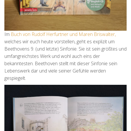
Im
Buch von Rudolf Herfurtner und Maren Briswalter,
welches wir euch heute vorstellen, geht es explizit um
Beethovens 9. (und letzte) Sinfonie. Sie ist sein größtes und
umfangreichstes Werk und wohl auch eins der
bekanntesten. Beethoven stellt mit dieser Sinfonie sein
Lebenswerk dar und viele seiner Gefühle werden
gespiegelt.