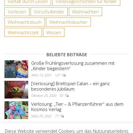
Vielfalt durch Lesen
Vorlesegeschichten für Kinder
Vorlesen
Vorschulkinder
Weihnachten
Weihnachtsbuch
Weihnachtsbücher
Weihnachtszeit
Wissen
BELIEBTE BEITRÄGE
Große Frühlingsverlosung zusammen mit
„Kinder begeistern“
März 13, 2021
127
[Verlosung] Brettspiel Catan – ein ganz
besonderes Jubiläum
Oktober 25, 2020
92
Verlosung: „Tier – & Pflanzenführer“ aus dem
Kosmos Verlag
März 25, 2022
77
Diese Website verwendet Cookies, um das Nutzungserlebnis