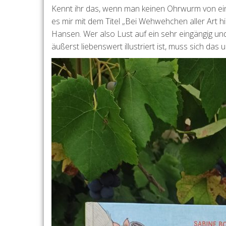
Kennt ihr das, wenn man keinen Ohrwurm von eine
es mir mit dem Titel „Bei Wehwehchen aller Art h
Hansen. Wer also Lust auf ein sehr eingängig un
äußerst liebenswert illustriert ist, muss sich da