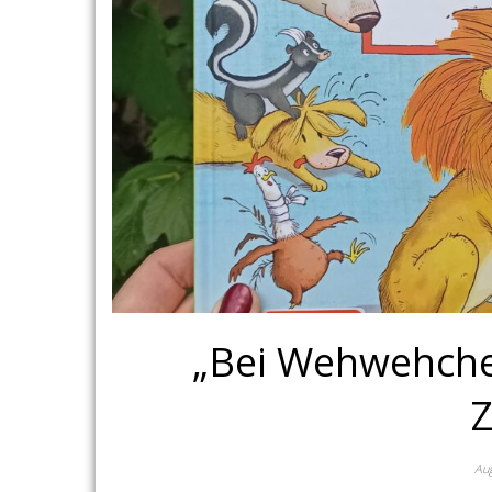
„Bei Wehwehchen 
Z
Aug