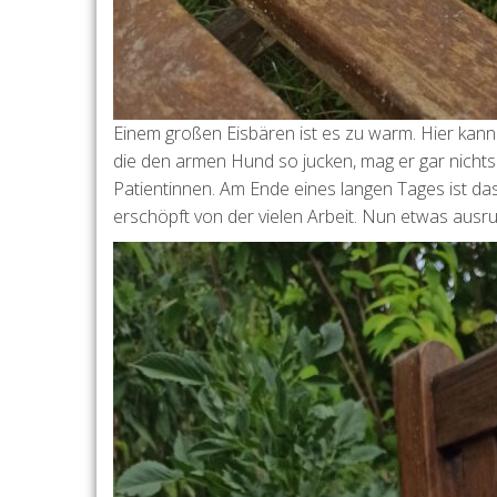
Einem großen Eisbären ist es zu warm. Hier kan
die den armen Hund so jucken, mag er gar nichts
Patientinnen. Am Ende eines langen Tages ist d
erschöpft von der vielen Arbeit. Nun etwas aus