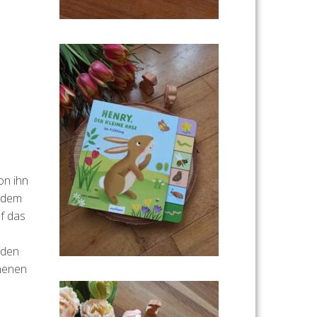
on ihn
, dem
f das
rden
chenen