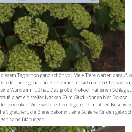
diesem Tag schon ganz schön voll. Viele Tiere warten darauf, v
eiden der Tiere genau an. So kümmert er sich um ein Chamäleon
eine Wunde im Fuß hat. Das große Krokodil hat einen Schlag au
auß plagt ein steifer Nacken. Zum Glück können hier Doktor
er einrenken. Viele weitere Tiere legen sich mit ihren Beschwe
haft gratuliert, die Biene bekommt eine Schiene für den gebro
egen seine Blähungen.