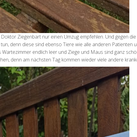
n Doktor Ziegenbart nur einen Umzug empfehlen. Und gegen die 
 tun, denn diese sind ebenso Tiere wie alle anderen Patienten 
as Wartezimmer endlich leer und Ziege und Maus sind ganz sch
ruhen, denn am nächsten Tag kommen wieder viele andere kranke