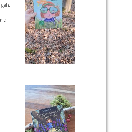
 geht
und