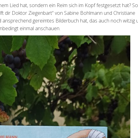
m Lied hat, sondern ein Reim sich im Kopf festgesetzt hat? So
ilft dir Doktor Ziegenbart“ von Sabine Bohlmann und Christiane
d ansprechend gereimtes Bilderbuch hat, das auch noch witzig 
s unbedingt einmal anschauen.