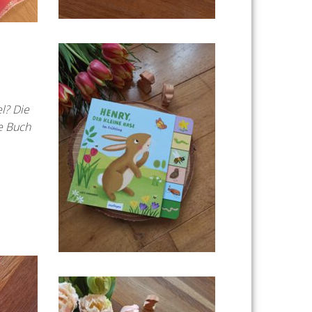
l? Die
e Buch