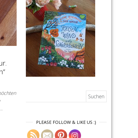
ur.
n“
 möchten
Suchen nach:
e
…
PLEASE FOLLOW & LIKE US :)