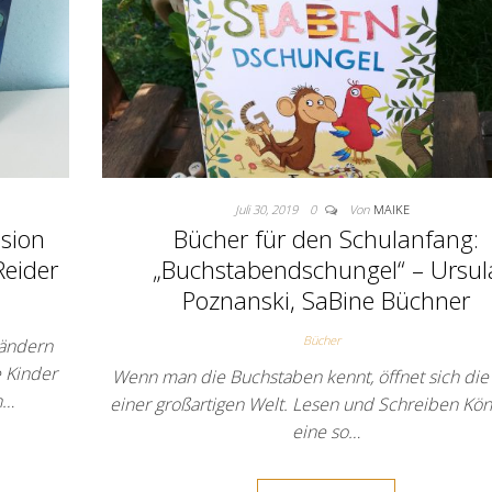
Juli 30, 2019
0
Von
MAIKE
ssion
Bücher für den Schulanfang:
Reider
„Buchstabendschungel“ – Ursul
Poznanski, SaBine Büchner
Bücher
ländern
 Kinder
Wenn man die Buchstaben kennt, öffnet sich die 
n…
einer großartigen Welt. Lesen und Schreiben Kön
eine so…