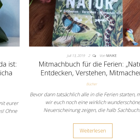
Juli 13, 2019
2
Von
MAIKE
a ist:
Mitmachbuch für die Ferien: „Nat
ticha
Entdecken, Verstehen, Mitmache
Bücher
Bevor dann tatsächlich alle in die Ferien starten,
wir euch noch eine wirklich wunderschön
mit eurer
Neuerscheinung zeigen, die halb Sachbuch
es! Ohne
Weiterlesen