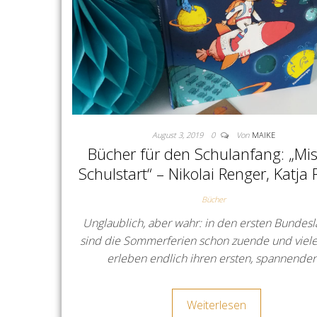
August 3, 2019
0
Von
MAIKE
Bücher für den Schulanfang: „Mi
Schulstart“ – Nikolai Renger, Katja 
Bücher
Unglaublich, aber wahr: in den ersten Bundes
sind die Sommerferien schon zuende und viele
erleben endlich ihren ersten, spannende
Weiterlesen