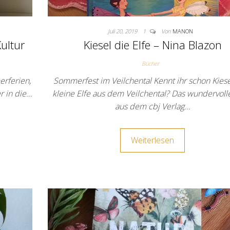
Juli 20, 2019
1
Von
MANON
ultur
Kiesel die Elfe – Nina Blazon
Bücher
erferien,
Sommerfest im Veilchental Kennt ihr schon Kiese
r in die…
kleine Elfe aus dem Veilchental? Das wundervoll
aus dem cbj Verlag…
Weiterlesen