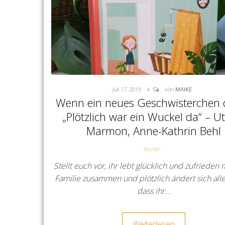
Juli 17, 2019
4
Von
MAIKE
Wenn ein neues Geschwisterchen d
„Plötzlich war ein Wuckel da“ – U
Marmon, Anne-Kathrin Behl
Bücher
Stellt euch vor, ihr lebt glücklich und zufrieden 
Familie zusammen und plötzlich ändert sich all
dass ihr…
Weiterlesen