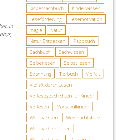
kindersachbuch
Kinderwissen
Leseförderung
Lesemotivation
er, in
magie
Natur
bbys,
Natur Entdecken
Pappbuch
Sachbuch
Sachwissen
Selberlesen
Selbst lesen
Spannung
Tierbuch
Vielfalt
Vielfalt durch Lesen
Vorlesegeschichten für Kinder
Vorlesen
Vorschulkinder
Weihnachten
Weihnachtsbuch
Weihnachtsbücher
Weihnachtszeit
Wissen