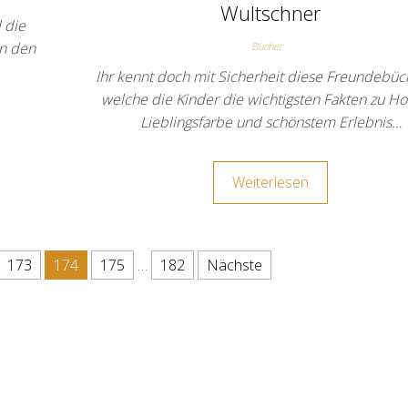
Wultschner
 die
n den
Bücher
Ihr kennt doch mit Sicherheit diese Freundebüch
welche die Kinder die wichtigsten Fakten zu Ho
Lieblingsfarbe und schönstem Erlebnis…
Weiterlesen
 Beiträge
173
174
175
…
182
Nächste