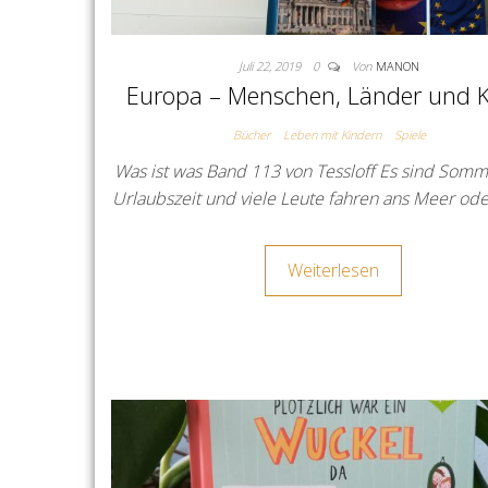
Juli 22, 2019
0
Von
MANON
Europa – Menschen, Länder und K
Bücher
Leben mit Kindern
Spiele
Was ist was Band 113 von Tessloff Es sind Somm
Urlaubszeit und viele Leute fahren ans Meer ode
Weiterlesen