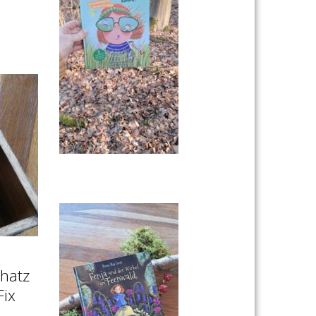
chatz
Fix