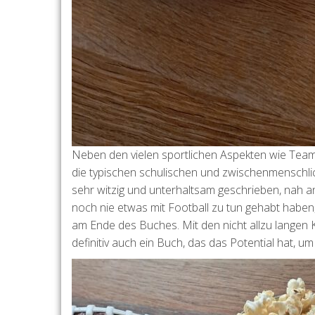
Neben den vielen sportlichen Aspekten wie Team
die typischen schulischen und zwischenmenschli
sehr witzig und unterhaltsam geschrieben, nah a
noch nie etwas mit Football zu tun gehabt haben, e
am Ende des Buches. Mit den nicht allzu langen K
definitiv auch ein Buch, das das Potential hat,