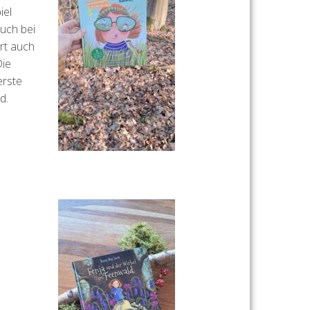
iel
auch bei
rt auch
Die
erste
d.