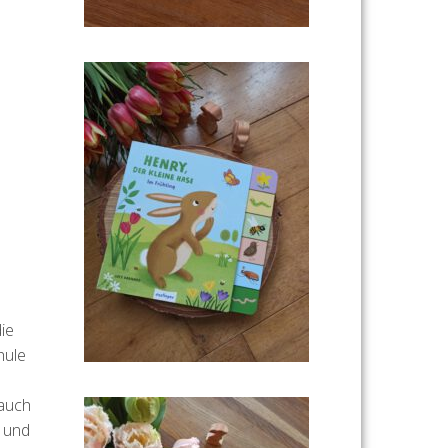
ie
hule
 auch
n und