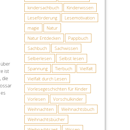
kindersachbuch
Kinderwissen
Leseförderung
Lesemotivation
magie
Natur
Natur Entdecken
Pappbuch
Sachbuch
Sachwissen
Selberlesen
Selbst lesen
 über
Spannung
Tierbuch
Vielfalt
e ist
 die
Vielfalt durch Lesen
lossar
Vorlesegeschichten für Kinder
 es
Vorlesen
Vorschulkinder
Weihnachten
Weihnachtsbuch
Weihnachtsbücher
Weihnachtszeit
Wissen