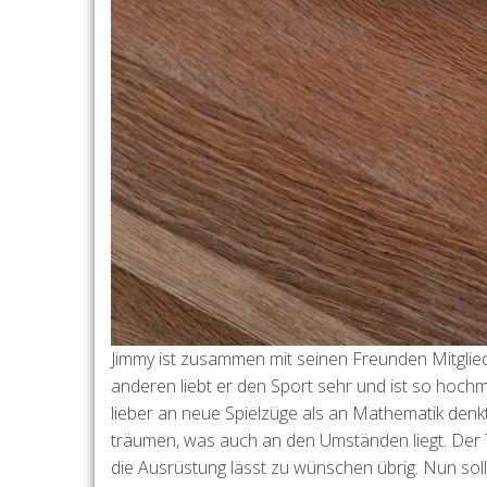
Jimmy ist zusammen mit seinen Freunden Mitglied
anderen liebt er den Sport sehr und ist so hochmo
lieber an neue Spielzüge als an Mathematik denk
träumen, was auch an den Umständen liegt. Der 
die Ausrüstung lässt zu wünschen übrig. Nun sol