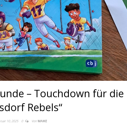
eunde – Touchdown für die
sdorf Rebels“
ruar 10, 2025
0
Von
MAIKE