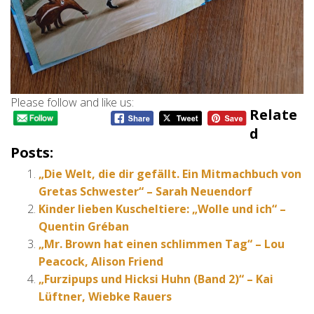
Please follow and like us:
Relate
D
Posts:
„Die Welt, die dir gefällt. Ein Mitmachbuch von
Gretas Schwester“ – Sarah Neuendorf
Kinder lieben Kuscheltiere: „Wolle und ich“ –
Quentin Gréban
„Mr. Brown hat einen schlimmen Tag“ – Lou
Peacock, Alison Friend
„Furzipups und Hicksi Huhn (Band 2)“ – Kai
Lüftner, Wiebke Rauers