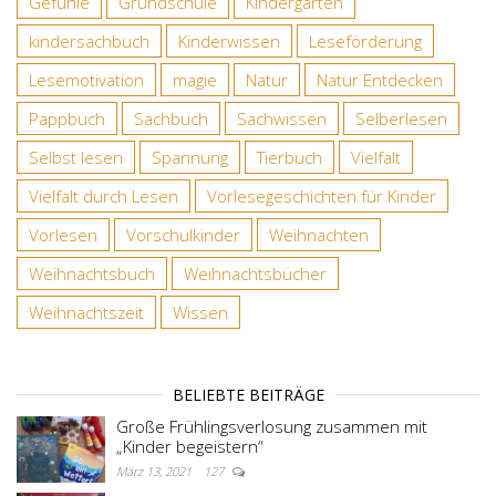
Gefühle
Grundschule
Kindergarten
kindersachbuch
Kinderwissen
Leseförderung
Lesemotivation
magie
Natur
Natur Entdecken
Pappbuch
Sachbuch
Sachwissen
Selberlesen
Selbst lesen
Spannung
Tierbuch
Vielfalt
Vielfalt durch Lesen
Vorlesegeschichten für Kinder
Vorlesen
Vorschulkinder
Weihnachten
Weihnachtsbuch
Weihnachtsbücher
Weihnachtszeit
Wissen
BELIEBTE BEITRÄGE
Große Frühlingsverlosung zusammen mit
„Kinder begeistern“
März 13, 2021
127