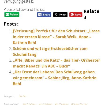
Verfügung gestellt.
Please follow and like us:
Relate
D
Posts:
[Verlosung] Perfekt für den Schulstart: „Lasse
in der ersten Klasse“ – Sarah Welk, Anne –
Kathrin Behl
Schöne und witzige Erstlesebücher zum
Schulanfang
„Affe, Biber und die Katz‘ – das Tier- Orchester
macht Rabatz! Ein ABC – Buch“
„Der Ernst des Lebens. Den Schulweg gehen
wir gemeinsam“ – Sabine Jörg, Anne-Kathrin
Behl
Kategorie
Bücher
Schlagwörter
Ab 5 Jahren
Ab 6 Jahren
Ab 7 Jahren
Bücher für die