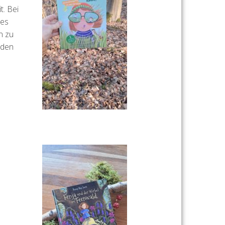
t. Bei
tes
n zu
 den