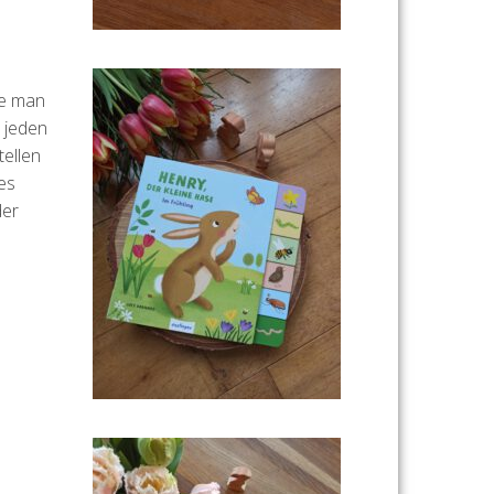
ie man
 jeden
tellen
es
der