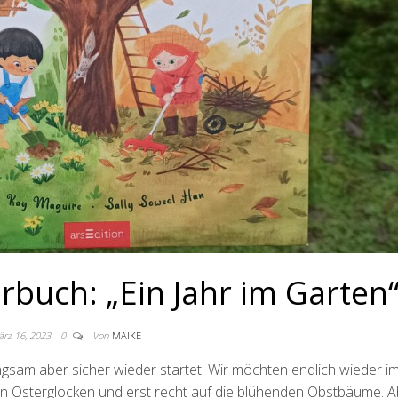
erbuch: „Ein Jahr im Garten
rz 16, 2023
0
Von
MAIKE
ngsam aber sicher wieder startet! Wir möchten endlich wieder i
en Osterglocken und erst recht auf die blühenden Obstbäume. A