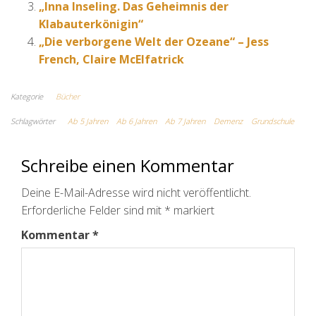
„Inna Inseling. Das Geheimnis der
Klabauterkönigin“
„Die verborgene Welt der Ozeane“ – Jess
French, Claire McElfatrick
Kategorie
Bücher
Schlagwörter
Ab 5 Jahren
Ab 6 Jahren
Ab 7 Jahren
Demenz
Grundschule
Schreibe einen Kommentar
Deine E-Mail-Adresse wird nicht veröffentlicht.
Erforderliche Felder sind mit
*
markiert
Kommentar
*