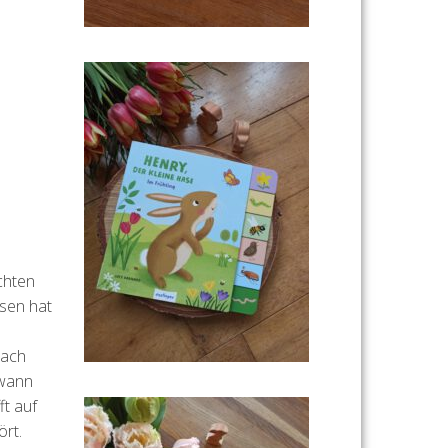
achten
esen hat
nach
dwann
ft auf
ört.