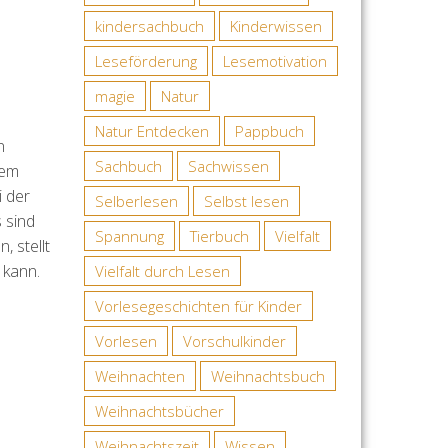
kindersachbuch
Kinderwissen
Leseförderung
Lesemotivation
magie
Natur
Natur Entdecken
Pappbuch
n
Sachbuch
Sachwissen
nem
i der
Selberlesen
Selbst lesen
 sind
Spannung
Tierbuch
Vielfalt
, stellt
 kann.
Vielfalt durch Lesen
Vorlesegeschichten für Kinder
Vorlesen
Vorschulkinder
Weihnachten
Weihnachtsbuch
Weihnachtsbücher
Weihnachtszeit
Wissen