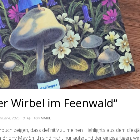
er Wirbel im Feenwald“
bruar 4, 2025
0
Von
MAIKE
buch zeigen, dass definitiv zu meinen Highlights aus dem diesjä
riony May Smith sind nicht nur aufgrund der einzigartigen, wir