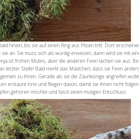
ld hinein, bis sie auf einen Ring aus Pilzen tritt. Dort erscheine
t sie an. Sie muss sich als würdig erweisen, dann wird sie mit ei
nja ist frohen Mutes, aber die anderen Feen lachen sie aus. Be
an letzter Stelle! Bald merkt das Mädchen, dass sie Feen anders
 gemein zu ihnen. Gerade als sie die Zaunkönige angreifen wollen
en erstaunt inne und fliegen davon, damit sie ihnen nicht folgen
höpfen gehören möchte und fasst einen mutigen Entschluss.