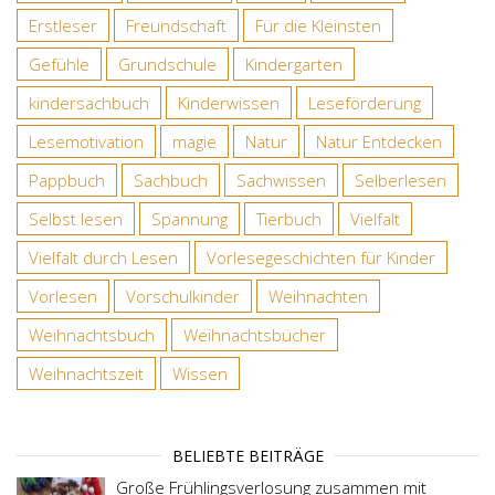
Erstleser
Freundschaft
Für die Kleinsten
Gefühle
Grundschule
Kindergarten
kindersachbuch
Kinderwissen
Leseförderung
Lesemotivation
magie
Natur
Natur Entdecken
Pappbuch
Sachbuch
Sachwissen
Selberlesen
Selbst lesen
Spannung
Tierbuch
Vielfalt
Vielfalt durch Lesen
Vorlesegeschichten für Kinder
Vorlesen
Vorschulkinder
Weihnachten
Weihnachtsbuch
Weihnachtsbücher
Weihnachtszeit
Wissen
BELIEBTE BEITRÄGE
Große Frühlingsverlosung zusammen mit