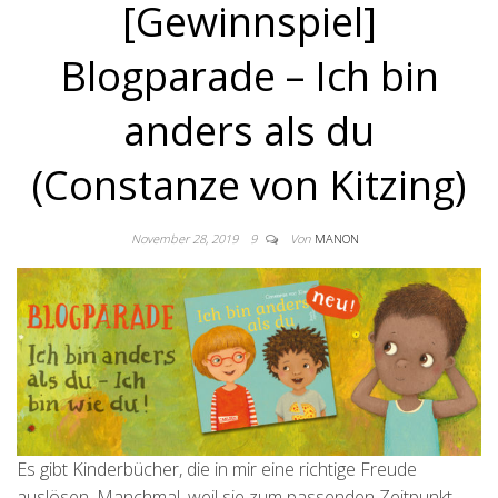
[Gewinnspiel]
Blogparade – Ich bin
anders als du
(Constanze von Kitzing)
November 28, 2019
9
Von
MANON
Es gibt Kinderbücher, die in mir eine richtige Freude
auslösen. Manchmal, weil sie zum passenden Zeitpunkt