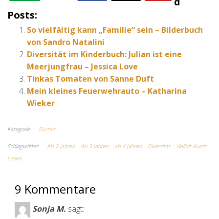
D
Posts:
So vielfältig kann „Familie“ sein – Bilderbuch
von Sandro Natalini
Diversität im Kinderbuch: Julian ist eine
Meerjungfrau – Jessica Love
Tinkas Tomaten von Sanne Duft
Mein kleines Feuerwehrauto – Katharina
Wieker
Kategorie
Bücher
Schlagwörter
Ab 2 Jahren
Ab 3 Jahren
ab 4 Jahren
Diversität
Vielfalt durch
Lesen
9 Kommentare
Sonja M.
sagt: