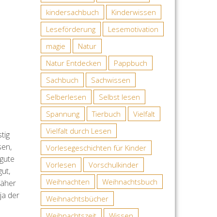
kindersachbuch
Kinderwissen
Leseförderung
Lesemotivation
magie
Natur
Natur Entdecken
Pappbuch
Sachbuch
Sachwissen
Selberlesen
Selbst lesen
Spannung
Tierbuch
Vielfalt
Vielfalt durch Lesen
tig
sen,
Vorlesegeschichten für Kinder
 gute
Vorlesen
Vorschulkinder
ut,
Weihnachten
Weihnachtsbuch
näher
ja der
Weihnachtsbücher
Weihnachtszeit
Wissen