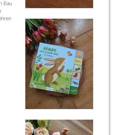
en Bau
m
Möhren