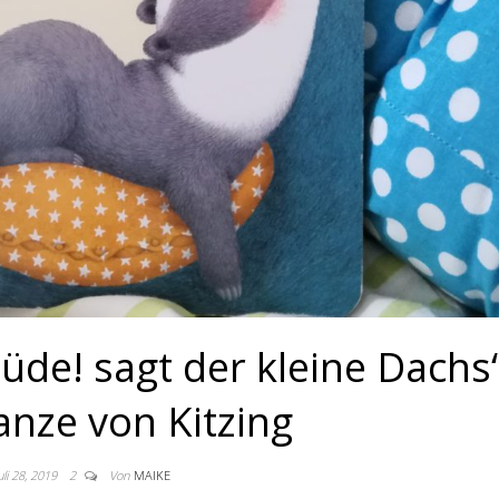
müde! sagt der kleine Dachs“
nze von Kitzing
uli 28, 2019
2
Von
MAIKE