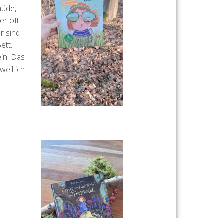
müde,
er oft
r sind
ett.
ein. Das
weil ich