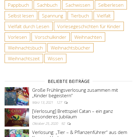
Pappbuch
Sachbuch
Sachwissen
Selberlesen
Selbst lesen
Spannung
Tierbuch
Vielfalt
Vielfalt durch Lesen
Vorlesegeschichten für Kinder
Vorlesen
Vorschulkinder
Weihnachten
Weihnachtsbuch
Weihnachtsbücher
Weihnachtszeit
Wissen
BELIEBTE BEITRÄGE
Große Frühlingsverlosung zusammen mit
„Kinder begeistern“
März 13, 2021
127
[Verlosung] Brettspiel Catan – ein ganz
besonderes Jubiläum
Oktober 25, 2020
92
Verlosung: „Tier – & Pflanzenführer“ aus dem