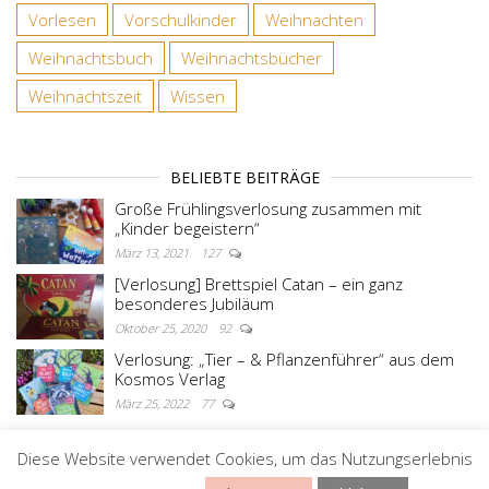
Vorlesen
Vorschulkinder
Weihnachten
Weihnachtsbuch
Weihnachtsbücher
Weihnachtszeit
Wissen
BELIEBTE BEITRÄGE
Große Frühlingsverlosung zusammen mit
„Kinder begeistern“
März 13, 2021
127
[Verlosung] Brettspiel Catan – ein ganz
besonderes Jubiläum
Oktober 25, 2020
92
Verlosung: „Tier – & Pflanzenführer“ aus dem
Kosmos Verlag
März 25, 2022
77
Diese Website verwendet Cookies, um das Nutzungserlebnis
Stolz präsentiert von
WordPress
|
Theme:
Master