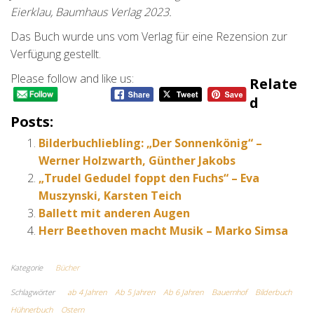
Eierklau, Baumhaus Verlag 2023.
Das Buch wurde uns vom Verlag für eine Rezension zur
Verfügung gestellt.
Please follow and like us:
Relate
D
Posts:
Bilderbuchliebling: „Der Sonnenkönig“ –
Werner Holzwarth, Günther Jakobs
„Trudel Gedudel foppt den Fuchs“ – Eva
Muszynski, Karsten Teich
Ballett mit anderen Augen
Herr Beethoven macht Musik – Marko Simsa
Kategorie
Bücher
Schlagwörter
ab 4 Jahren
Ab 5 Jahren
Ab 6 Jahren
Bauernhof
Bilderbuch
Hühnerbuch
Ostern