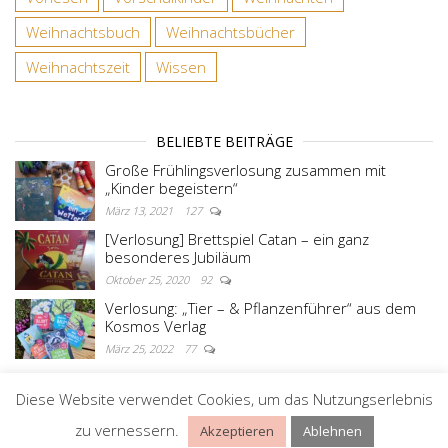
Weihnachtsbuch
Weihnachtsbücher
Weihnachtszeit
Wissen
BELIEBTE BEITRÄGE
Große Frühlingsverlosung zusammen mit
„Kinder begeistern“
März 13, 2021
127
[Verlosung] Brettspiel Catan – ein ganz
besonderes Jubiläum
Oktober 25, 2020
92
Verlosung: „Tier – & Pflanzenführer“ aus dem
Kosmos Verlag
März 25, 2022
77
Diese Website verwendet Cookies, um das Nutzungserlebnis
Stolz präsentiert von
WordPress
|
Theme:
Master
zu vernessern.
Akzeptieren
Ablehnen
Blog