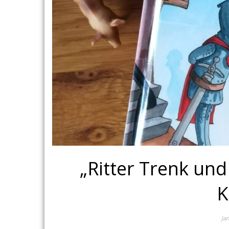
„Ritter Trenk un
K
Ja