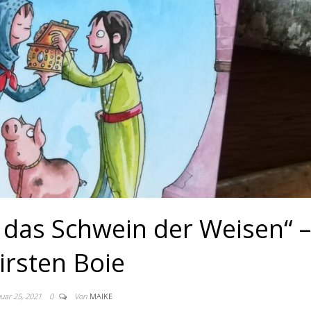
d das Schwein der Weisen“ –
irsten Boie
nuar 25, 2021
0
Von
MAIKE