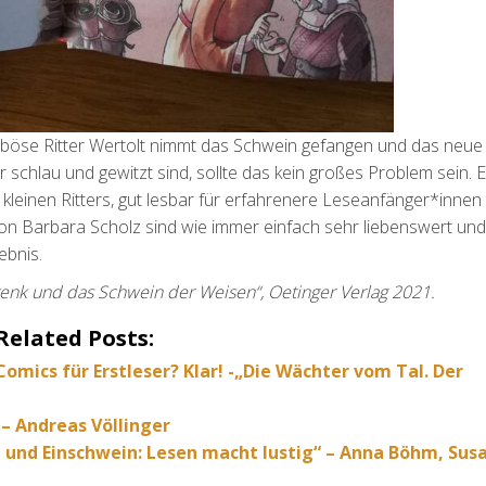
 böse Ritter Wertolt nimmt das Schwein gefangen und das neue Z
 schlau und gewitzt sind, sollte das kein großes Problem sein. E
einen Ritters, gut lesbar für erfahrenere Leseanfänger*innen 
 von Barbara Scholz sind wie immer einfach sehr liebenswert und
bnis.
r Trenk und das Schwein der Weisen“, Oetinger Verlag 2021.
Related Posts:
Comics für Erstleser? Klar! -„Die Wächter vom Tal. Der
– Andreas Völlinger
mi und Einschwein: Lesen macht lustig“ – Anna Böhm, Sus