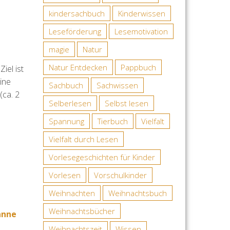
kindersachbuch
Kinderwissen
Leseförderung
Lesemotivation
magie
Natur
Natur Entdecken
Pappbuch
iel ist
ine
Sachbuch
Sachwissen
(ca. 2
Selberlesen
Selbst lesen
Spannung
Tierbuch
Vielfalt
Vielfalt durch Lesen
Vorlesegeschichten für Kinder
Vorlesen
Vorschulkinder
Weihnachten
Weihnachtsbuch
Weihnachtsbücher
anne
Weihnachtszeit
Wissen