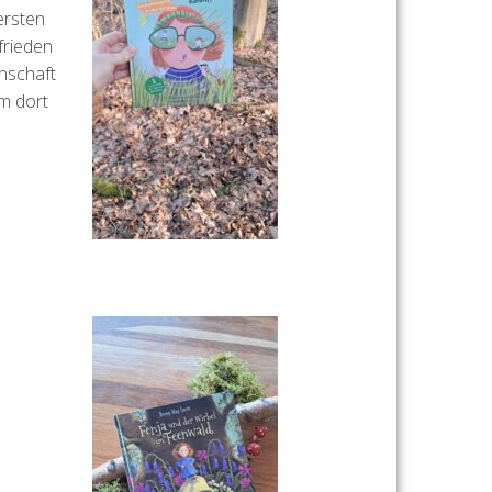
ersten
frieden
enschaft
um dort