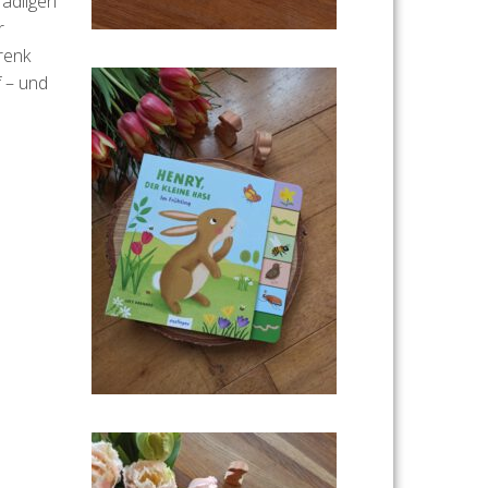
 adligen
r
renk
f – und