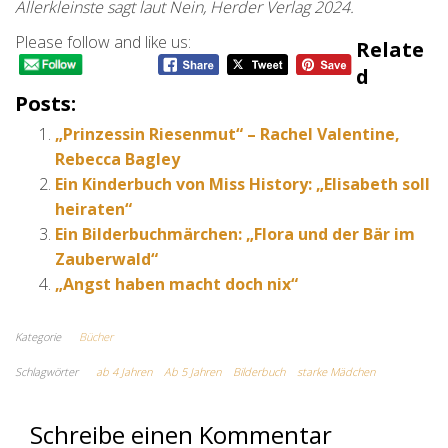
Allerkleinste sagt laut Nein, Herder Verlag 2024.
Please follow and like us:
Relate
D
Posts:
„Prinzessin Riesenmut“ – Rachel Valentine,
Rebecca Bagley
Ein Kinderbuch von Miss History: „Elisabeth soll
heiraten“
Ein Bilderbuchmärchen: „Flora und der Bär im
Zauberwald“
„Angst haben macht doch nix“
Kategorie
Bücher
Schlagwörter
ab 4 Jahren
Ab 5 Jahren
Bilderbuch
starke Mädchen
Schreibe einen Kommentar