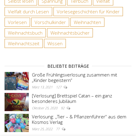
Selbst lesen
Spannung
Tierbuch
Vielfalt
Vielfalt durch Lesen
Vorlesegeschichten für Kinder
Vorlesen
Vorschulkinder
Weihnachten
Weihnachtsbuch
Weihnachtsbücher
Weihnachtszeit
Wissen
BELIEBTE BEITRÄGE
Große Frühlingsverlosung zusammen mit
„Kinder begeistern“
März 13, 2021
127
[Verlosung] Brettspiel Catan – ein ganz
besonderes Jubiläum
Oktober 25, 2020
92
Verlosung: „Tier – & Pflanzenführer“ aus dem
Kosmos Verlag
März 25, 2022
77