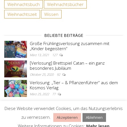
Weihnachtsbuch
Weihnachtsbücher
Weihnachtszeit
Wissen
BELIEBTE BEITRÄGE
Große Frühlingsverlosung zusammen mit
„Kinder begeistern“
März 13, 2021
127
[Verlosung] Brettspiel Catan – ein ganz
besonderes Jubiläum
Oktober 25, 2020
92
Verlosung: „Tier – & Pflanzenführer“ aus dem
Kosmos Verlag
März 25, 2022
77
Diese Website verwendet Cookies, um das Nutzungserlebnis
Stolz präsentiert von
WordPress
|
Theme:
Master
zu vernessern.
Akzeptieren
Ablehnen
Blog
Weitere Informationen zu Cookies:
Mehr lesen