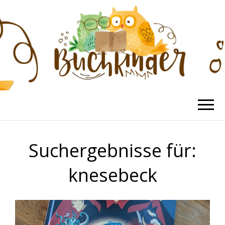
BUCHKINDER
Die schönsten Kinderbücher
Suchergebnisse für:
knesebeck