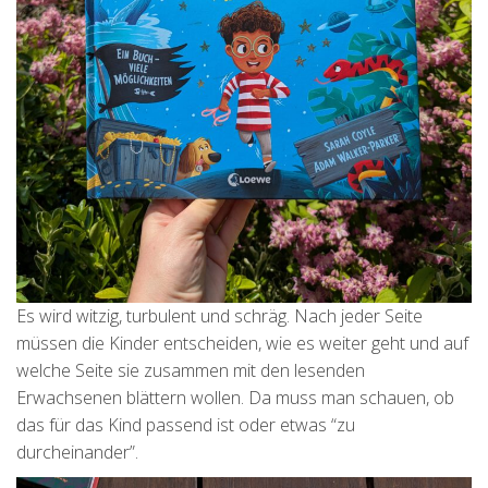
Es wird witzig, turbulent und schräg. Nach jeder Seite
müssen die Kinder entscheiden, wie es weiter geht und auf
welche Seite sie zusammen mit den lesenden
Erwachsenen blättern wollen. Da muss man schauen, ob
das für das Kind passend ist oder etwas “zu
durcheinander”.