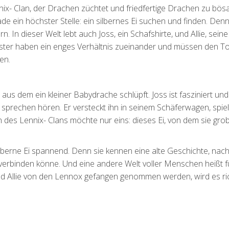
nnix- Clan, der Drachen züchtet und friedfertige Drachen zu bös
ade ein höchster Stelle: ein silbernes Ei suchen und finden. Denn
. In dieser Welt lebt auch Joss, ein Schafshirte, und Allie, seine
ister haben ein enges Verhältnis zueinander und müssen den To
en.
, aus dem ein kleiner Babydrache schlüpft. Joss ist fasziniert un
sprechen hören. Er versteckt ihn in seinem Schäferwagen, spiel
des Lennix- Clans möchte nur eins: dieses Ei, von dem sie grob
berne Ei spannend. Denn sie kennen eine alte Geschichte, nach
 verbinden könne. Und eine andere Welt voller Menschen heißt f
und Allie von den Lennox gefangen genommen werden, wird es ric