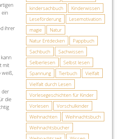
artigen
kindersachbuch
Kinderwissen
 ein
Leseförderung
Lesemotivation
d ihrer
magie
Natur
Natur Entdecken
Pappbuch
Sachbuch
Sachwissen
d kann
Selberlesen
Selbst lesen
t mit
 weiß,
Spannung
Tierbuch
Vielfalt
Vielfalt durch Lesen
 der
Vorlesegeschichten für Kinder
ür die
Vorlesen
Vorschulkinder
htig
Weihnachten
Weihnachtsbuch
Weihnachtsbücher
Weihnachtszeit
Wissen