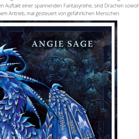
den Auftakt einer spannenden Fantasyreihe, sind Drachen sowoh
nem Antrieb, mal gesteuert von gefährlichen Menschen.