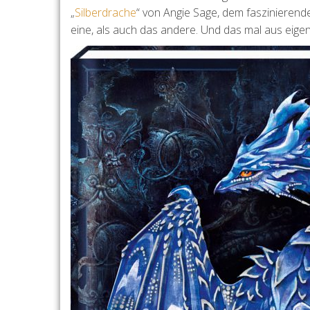
„
Silberdrache
“ von Angie Sage, dem faszinieren
eine, als auch das andere. Und das mal aus eige