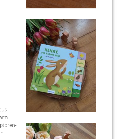
haus
warm
aptoren-
nn