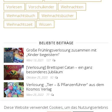
Vorlesen
Vorschulkinder
Weihnachten
Weihnachtsbuch
Weihnachtsbücher
Weihnachtszeit
Wissen
BELIEBTE BEITRÄGE
Große Frühlingsverlosung zusammen mit
„Kinder begeistern“
März 13, 2021
127
[Verlosung] Brettspiel Catan – ein ganz
besonderes Jubiläum
Oktober 25, 2020
92
Verlosung: „Tier – & Pflanzenführer“ aus dem
Kosmos Verlag
März 25, 2022
77
Diese Website verwendet Cookies, um das Nutzungserlebnis
Stolz präsentiert von
WordPress
|
Theme:
Master