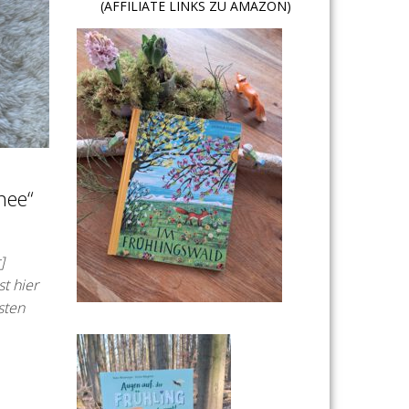
(AFFILIATE LINKS ZU AMAZON)
nee“
]
t hier
sten