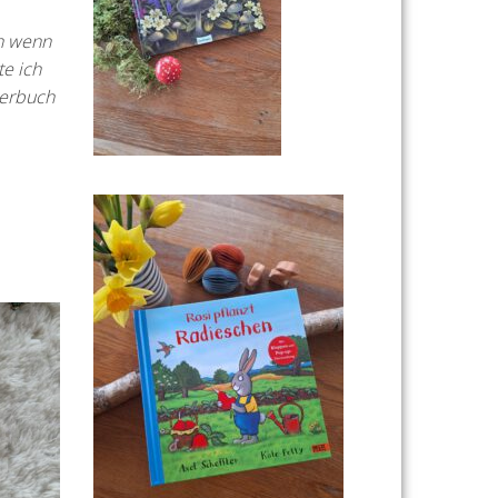
h wenn
e ich
derbuch