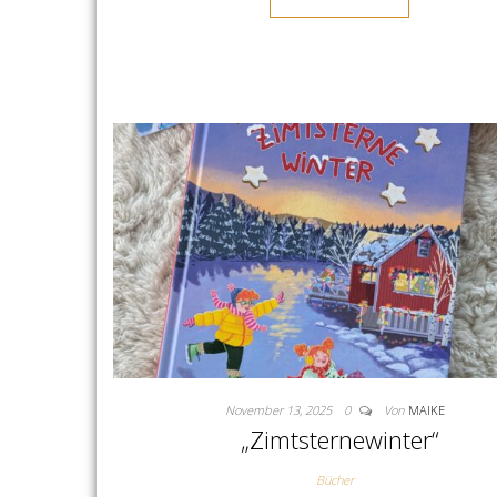
November 13, 2025
0
Von
MAIKE
„Zimtsternewinter“
Bücher