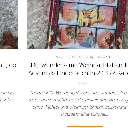
November 15, 2025
0
Von
MAIKE
nn, ob
„Die wundersame Weihnachtsbande
Adventskalenderbuch in 24 1/2 Kapi
Bücher
on Lisa -
[unbezahlte Werbung/Rezensionsexemplar] Ich 
cholz.
euch noch ein schönes Adventskalenderbuch zeig
ohne Wichtel und Weihnachtsmann auskommt,
trotzdem eine schöne,…