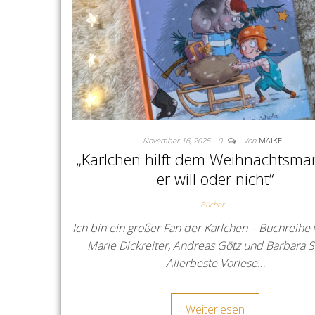
November 16, 2025
0
Von
MAIKE
„Karlchen hilft dem Weihnachtsma
er will oder nicht“
Bücher
Ich bin ein großer Fan der Karlchen – Buchreihe v
Marie Dickreiter, Andreas Götz und Barbara S
Allerbeste Vorlese…
Weiterlesen