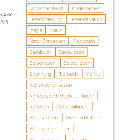
kindersachbuch
Kinderwissen
 Hause
Leseförderung
Lesemotivation
lich
…
magie
Natur
Natur Entdecken
Pappbuch
Sachbuch
Sachwissen
Selberlesen
Selbst lesen
Spannung
Tierbuch
Vielfalt
Vielfalt durch Lesen
Vorlesegeschichten für Kinder
Vorlesen
Vorschulkinder
Weihnachten
Weihnachtsbuch
Weihnachtsbücher
Weihnachtszeit
Wissen