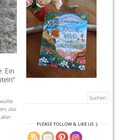
. Ein
teln“
Suchen nach:
wollte
en, das
 aber
PLEASE FOLLOW & LIKE US :)