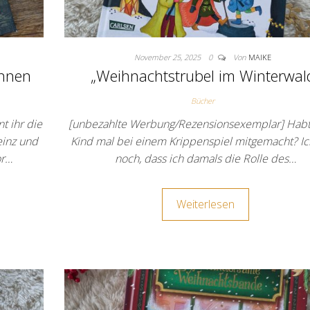
November 25, 2025
0
Von
MAIKE
annen
„Weihnachtstrubel im Winterwal
Bücher
t ihr die
[unbezahlte Werbung/Rezensionsexemplar] Habt 
einz und
Kind mal bei einem Krippenspiel mitgemacht? Ic
or…
noch, dass ich damals die Rolle des…
Weiterlesen