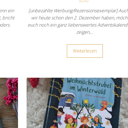
Bücher
enn ein
[unbezahlte Werbung/Rezensionsexemplar] Auc
 bricht
wir heute schon den 2. Dezember haben, möcht
nders.
euch noch ein ganz liebenswertes Adventskalen
zeigen,…
Weiterlesen