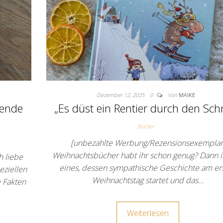
Dezember 12, 2025
0
Von
MAIKE
kende
„Es düst ein Rentier durch den Sch
Bücher
[unbezahlte Werbung/Rezensionsexemplar
Weihnachtsbücher habt ihr schon genug? Dann is
 liebe
eines, dessen sympathische Geschichte am er
eziellen
Weihnachtstag startet und das…
 Fakten
Weiterlesen