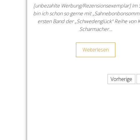
[unbezahlte Werbung/Rezensionsexemplar] I
bin ich schon so gerne mit „Sahnebonbonsomm
ersten Band der „Schwedenglück“ Reihe von Kr
Scharmacher…
Weiterlesen
Seitennummerierung der
Vorherige