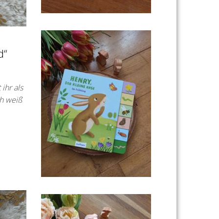
d“
ihr als
h weiß