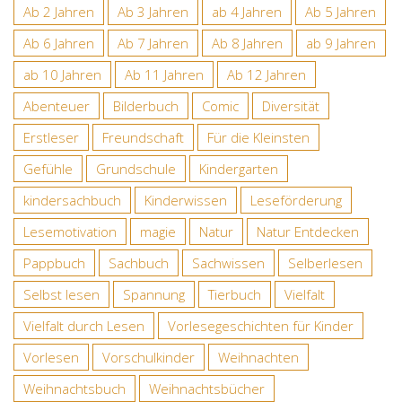
Ab 2 Jahren
Ab 3 Jahren
ab 4 Jahren
Ab 5 Jahren
Ab 6 Jahren
Ab 7 Jahren
Ab 8 Jahren
ab 9 Jahren
ab 10 Jahren
Ab 11 Jahren
Ab 12 Jahren
Abenteuer
Bilderbuch
Comic
Diversität
Erstleser
Freundschaft
Für die Kleinsten
Gefühle
Grundschule
Kindergarten
kindersachbuch
Kinderwissen
Leseförderung
Lesemotivation
magie
Natur
Natur Entdecken
Pappbuch
Sachbuch
Sachwissen
Selberlesen
Selbst lesen
Spannung
Tierbuch
Vielfalt
Vielfalt durch Lesen
Vorlesegeschichten für Kinder
Vorlesen
Vorschulkinder
Weihnachten
Weihnachtsbuch
Weihnachtsbücher