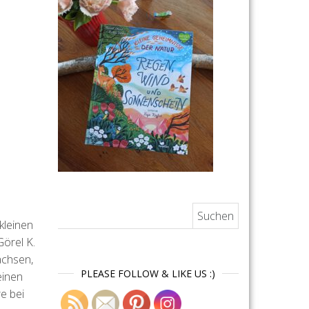
Suchen nach:
kleinen
Görel K.
achsen,
PLEASE FOLLOW & LIKE US :)
einen
e bei