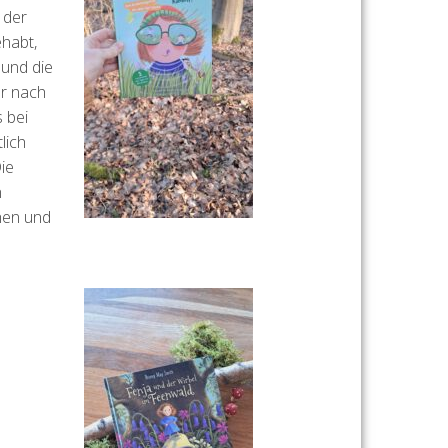
 der
ehabt,
und die
er nach
 bei
lich
ie
n
hen und