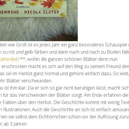
Klein wie Groß ist es jedes Jahr ein ganz besonderes Schauspiel 
 zu rot und gelb färben und dann nach und nach zu Boden falle
ätterdieb“
**, wohin die ganzen schönen Blätter denn nun
z erschrocken macht es sich auf den Weg zu seinem Freund dem
 sei im Herbst ganz normal und gehöre einfach dazu. So weit, 
hr Blätter verschwunden.
ist ihm klar. Da er sich so gar nicht beruhigen lässt, macht sic
ch für das Verschwinden der Blätter sorgt. Am Ende erfahren die
e Fakten über den Herbst. Die Geschichte kommt mit wenig Tex
n Illustrationen. Auch die Geschichte an sich ist einfach amüsan
können sie selbst dem Eichhörnchen schon vor der Auflösung zuru
er ab 3 Jahren.