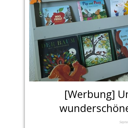
[Werbung] U
wunderschöne
Septe