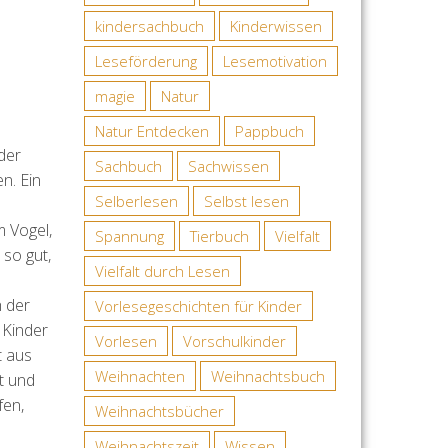
kindersachbuch
Kinderwissen
Leseförderung
Lesemotivation
magie
Natur
Natur Entdecken
Pappbuch
der
Sachbuch
Sachwissen
n. Ein
Selberlesen
Selbst lesen
 Vogel,
Spannung
Tierbuch
Vielfalt
so gut,
Vielfalt durch Lesen
h der
Vorlesegeschichten für Kinder
 Kinder
Vorlesen
Vorschulkinder
t aus
Weihnachten
Weihnachtsbuch
t und
fen,
Weihnachtsbücher
Weihnachtszeit
Wissen