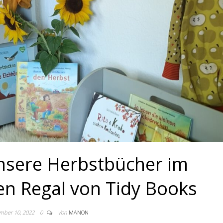
nsere Herbstbücher im
n Regal von Tidy Books
mber 10, 2022
0
Von
MANON