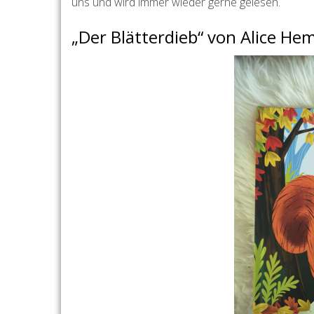
uns und wird immer wieder gerne gelesen.
„Der Blätterdieb“ von Alice He