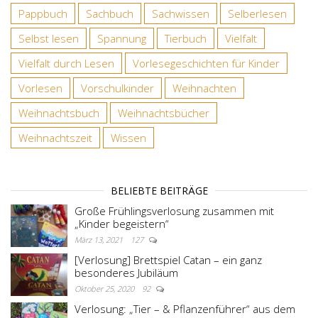
Pappbuch
Sachbuch
Sachwissen
Selberlesen
Selbst lesen
Spannung
Tierbuch
Vielfalt
Vielfalt durch Lesen
Vorlesegeschichten für Kinder
Vorlesen
Vorschulkinder
Weihnachten
Weihnachtsbuch
Weihnachtsbücher
Weihnachtszeit
Wissen
BELIEBTE BEITRÄGE
Große Frühlingsverlosung zusammen mit
„Kinder begeistern“
März 13, 2021
127
[Verlosung] Brettspiel Catan – ein ganz
besonderes Jubiläum
Oktober 25, 2020
92
Verlosung: „Tier – & Pflanzenführer“ aus dem