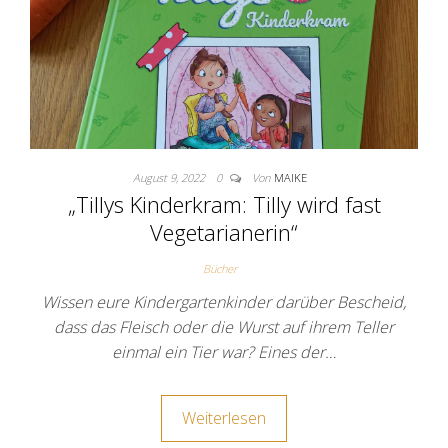
August 9, 2022
0
Von
MAIKE
„Tillys Kinderkram: Tilly wird fast
Vegetarianerin“
Bücher
Wissen eure Kindergartenkinder darüber Bescheid,
dass das Fleisch oder die Wurst auf ihrem Teller
einmal ein Tier war? Eines der…
Weiterlesen