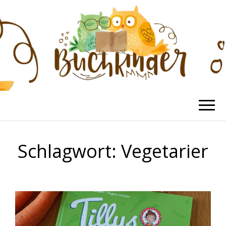
BUCHKINDER
Die schönsten Kinderbücher
Schlagwort:
Vegetarier