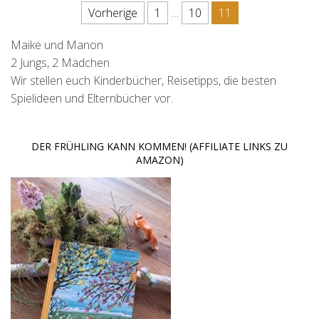
Seitennummerierung der Beit
Vorherige
1
…
10
11
Maike und Manon
2 Jungs, 2 Mädchen
Wir stellen euch Kinderbücher, Reisetipps, die besten
Spielideen und Elternbücher vor.
DER FRÜHLING KANN KOMMEN! (AFFILIATE LINKS ZU
AMAZON)