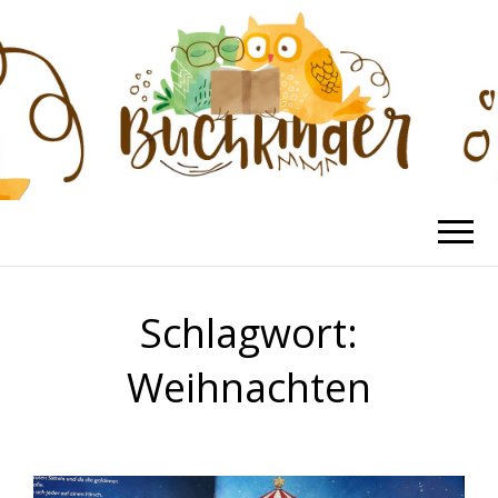
BUCHKINDER
Die schönsten Kinderbücher
Schlagwort:
Weihnachten