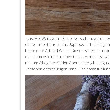
Es ist viel Wert, wenn Kinder verstehen, warum es
das vermittelt das Buch „Uppppps! Entschuldigu
besondere Art und Weise. Dieses Bilderbuch kommt
dass man es einfach lieben muss. Manche Situatio
nah am Alltag der Kinder. Aber immer gibt es gu
Personen entschuldigen kann. Das passt für Kinde