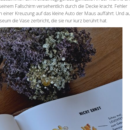
 seinem Fallschirm versehentlich durch die Decke kracht. Fehler
an einer Kreuzung auf das kleine Auto der Maus auffährt. Und a
um die Vase zerbricht, die sie nur kurz berührt hat.