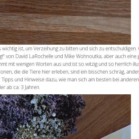
 wichtig ist, um Verzeihung zu bitten und sich zu entschuldigen
ng!“ von David LaRochelle und Mike Wohnoutka, aber auch eine
 mit wenigen Worten aus und ist so witzig und so herrlich illus
nen, die die Tiere hier erleben, sind ein bisschen schräg, ande
te Tipps und Hinweise dazu, wie man sich am besten bei anderen
r ab ca. 3 Jahren.