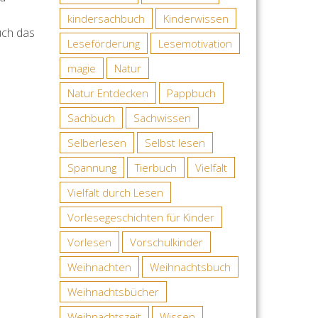
kindersachbuch
Kinderwissen
uch das
Leseförderung
Lesemotivation
magie
Natur
Natur Entdecken
Pappbuch
Sachbuch
Sachwissen
Selberlesen
Selbst lesen
Spannung
Tierbuch
Vielfalt
Vielfalt durch Lesen
Vorlesegeschichten für Kinder
Vorlesen
Vorschulkinder
Weihnachten
Weihnachtsbuch
Weihnachtsbücher
Weihnachtszeit
Wissen