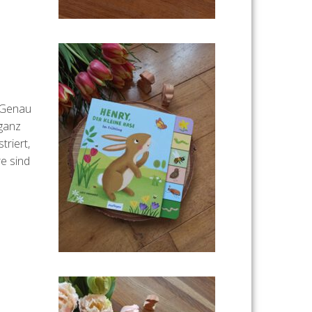
. Genau
 ganz
triert,
re sind