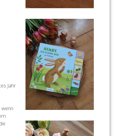
tes Jahr
s, wenn
ern.
die