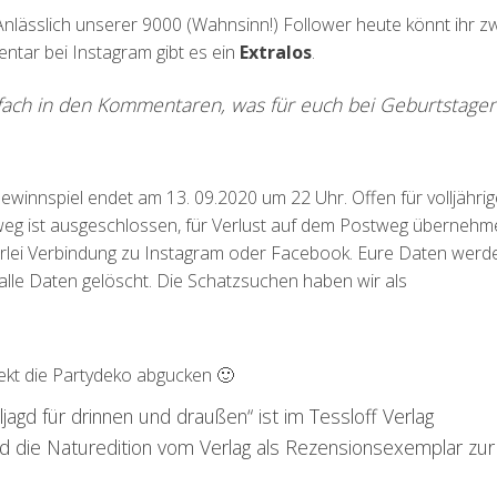
Anlässlich unserer 9000 (Wahnsinn!) Follower heute könnt ihr z
tar bei Instagram gibt es ein
Extralos
.
fach in den Kommentaren, was für euch bei Geburtstage
innspiel endet am 13. 09.2020 um 22 Uhr. Offen für volljährig
eg ist ausgeschlossen, für Verlust auf dem Postweg übernehm
nerlei Verbindung zu Instagram oder Facebook. Eure Daten werd
lle Daten gelöscht. Die Schatzsuchen haben wir als
ekt die Partydeko abgucken 🙂
jagd für drinnen und draußen“ ist im Tessloff Verlag
d die Naturedition vom Verlag als Rezensionsexemplar zur