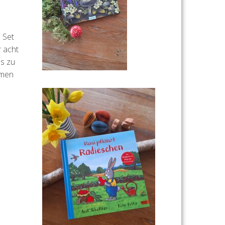
s Set
 acht
as zu
emen