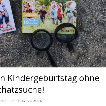
in Kindergeburtstag ohne
chatzsuche!
mber 8, 2020
45
Von
MANON