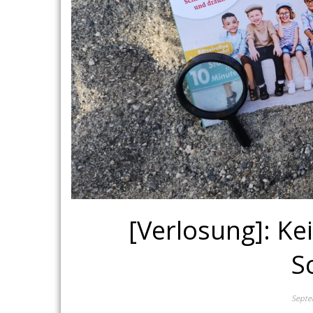
[Verlosung]: Ke
S
Septe