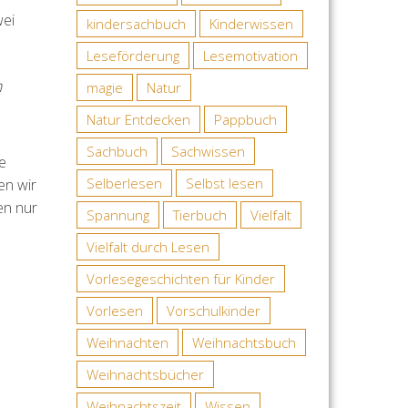
wei
kindersachbuch
Kinderwissen
Leseförderung
Lesemotivation
n
magie
Natur
Natur Entdecken
Pappbuch
Sachbuch
Sachwissen
e
Selberlesen
Selbst lesen
en wir
en nur
Spannung
Tierbuch
Vielfalt
Vielfalt durch Lesen
Vorlesegeschichten für Kinder
Vorlesen
Vorschulkinder
Weihnachten
Weihnachtsbuch
Weihnachtsbücher
Weihnachtszeit
Wissen