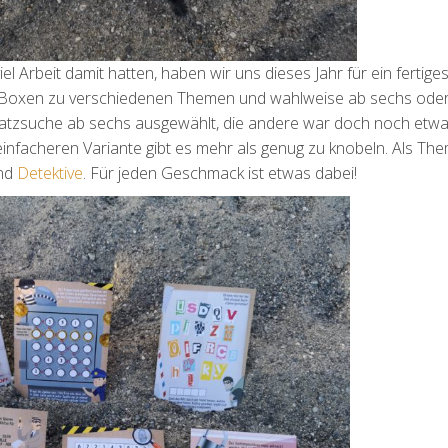
l Arbeit damit hatten, haben wir uns dieses Jahr für ein fertige
ie Boxen zu verschiedenen Themen und wahlweise ab sechs oder
chatzsuche ab sechs ausgewählt, die andere war doch noch etw
 einfacheren Variante gibt es mehr als genug zu knobeln. Als Th
nd
Detektive
. Für jeden Geschmack ist etwas dabei!