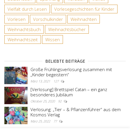
Vielfalt durch Lesen
Vorlesegeschichten für Kinder
Vorlesen
Vorschulkinder
Weihnachten
Weihnachtsbuch
Weihnachtsbücher
Weihnachtszeit
Wissen
BELIEBTE BEITRÄGE
Große Frühlingsverlosung zusammen mit
„Kinder begeistern“
März 13, 2021
127
[Verlosung] Brettspiel Catan – ein ganz
besonderes Jubiläum
Oktober 25, 2020
92
Verlosung: „Tier – & Pflanzenführer“ aus dem
Kosmos Verlag
März 25, 2022
77