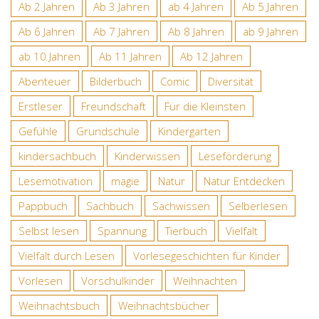
Ab 2 Jahren
Ab 3 Jahren
ab 4 Jahren
Ab 5 Jahren
Ab 6 Jahren
Ab 7 Jahren
Ab 8 Jahren
ab 9 Jahren
ab 10 Jahren
Ab 11 Jahren
Ab 12 Jahren
Abenteuer
Bilderbuch
Comic
Diversität
Erstleser
Freundschaft
Für die Kleinsten
Gefühle
Grundschule
Kindergarten
kindersachbuch
Kinderwissen
Leseförderung
Lesemotivation
magie
Natur
Natur Entdecken
Pappbuch
Sachbuch
Sachwissen
Selberlesen
Selbst lesen
Spannung
Tierbuch
Vielfalt
Vielfalt durch Lesen
Vorlesegeschichten für Kinder
Vorlesen
Vorschulkinder
Weihnachten
Weihnachtsbuch
Weihnachtsbücher