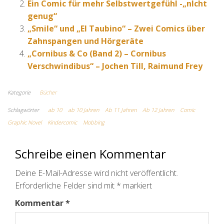
Ein Comic für mehr Selbstwertgefühl -„nIcht
genug“
„Smile“ und „El Taubino“ – Zwei Comics über
Zahnspangen und Hörgeräte
„Cornibus & Co (Band 2) – Cornibus
Verschwindibus“ – Jochen Till, Raimund Frey
Kategorie
Bücher
Schlagwörter
ab 10
ab 10 Jahren
Ab 11 Jahren
Ab 12 Jahren
Comic
Graphic Novel
Kindercomic
Mobbing
Schreibe einen Kommentar
Deine E-Mail-Adresse wird nicht veröffentlicht.
Erforderliche Felder sind mit
*
markiert
Kommentar
*