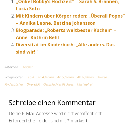
„Onkel Bobby’s Hochzeit“ – Sarah S. Brannen,
Lucia Soto
Mit Kindern über Körper reden: „Überall Popos“
– Annika Leone, Bettina Johansson
Blogparade: „Roberts weltbester Kuchen“ –
Anne- Kathrin Behl
Diversität im Kinderbuch: „Alle anders. Das
sind wir!“
Kategorie
Bücher
Schlagwörter
ab 4
ab 4 Jahren
Ab 5 Jahren
Ab 6 Jahren
diverse
Kinderbücher
Diversität
Geschlechterklischees
klischeefrei
Schreibe einen Kommentar
Deine E-Mail-Adresse wird nicht veröffentlicht.
Erforderliche Felder sind mit
*
markiert