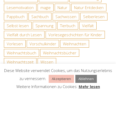
Lesemotivation
magie
Natur
Natur Entdecken
Pappbuch
Sachbuch
Sachwissen
Selberlesen
Selbst lesen
Spannung
Tierbuch
Vielfalt
Vielfalt durch Lesen
Vorlesegeschichten für Kinder
Vorlesen
Vorschulkinder
Weihnachten
Weihnachtsbuch
Weihnachtsbücher
Weihnachtszeit
Wissen
Diese Website verwendet Cookies, um das Nutzungserlebnis
zu vernessern.
Akzeptieren
Ablehnen
BELIEBTE BEITRÄGE
Weitere Informationen zu Cookies:
Mehr lesen
Große Frühlingsverlosung zusammen mit
„Kinder begeistern“
März 13, 2021
127
[Verlosung] Brettspiel Catan – ein ganz
besonderes Jubiläum