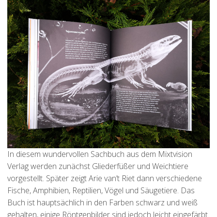
In diesem wundervollen Sachbuch aus dem Mixtvision
Verlag werden zunächst Gliederfüßer und Weichtiere
vorgestellt. Später zeigt Arie van’t Riet dann verschiedene
Fische, Amphibien, Reptilien, Vögel und Säugetiere. Das
Buch ist hauptsächlich in den Farben schwarz und weiß
gehalten, einige Röntgenbilder sind jedoch leicht eingefärbt.