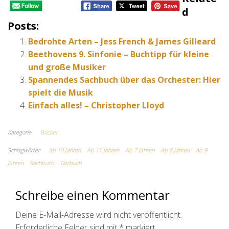
D
Posts:
Bedrohte Arten – Jess French & James Gilleard
Beethovens 9. Sinfonie – Buchtipp für kleine
und große Musiker
Spannendes Sachbuch über das Orchester: Hier
spielt die Musik
Einfach alles! – Christopher Lloyd
Kategorie
Bücher
Schlagwörter
ab 10 Jahren
Ab 11 Jahren
Ab 7 Jahren
Ab 8 Jahren
ab 9
Jahren
Sachbuch
Tierbuch
Schreibe einen Kommentar
Deine E-Mail-Adresse wird nicht veröffentlicht.
Erforderliche Felder sind mit
*
markiert