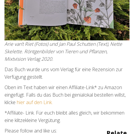
Arie van’t Riet (Fotos) und Jan Paul Schutten (Text),
Nette
Skelette. Röntgenbilder von Tieren und Pflanzen,
Mixtvision Verlag 2020.
Das Buch wurde uns vom Verlag für eine Rezension zur
Verfügung gestellt.
Oben im Text haben wir einen Affiliate-Link* zu Amazon
eingefügt. Falls du das Buch bei genialokal bestellen willst,
klicke
hier auf den Link.
*Affiliate- Link. Für euch bleibt alles gleich, wir bekommen
eine klitzekleine Vergütung.
Please follow and like us:
Relate