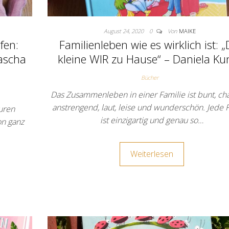
August 24, 2020
0
Von
MAIKE
fen:
Familienleben wie es wirklich ist: 
ascha
kleine WIR zu Hause“ – Daniela Ku
Bücher
Das Zusammenleben in einer Familie ist bunt, cha
anstrengend, laut, leise und wunderschön. Jede 
euren
ist einzigartig und genau so…
on ganz
Weiterlesen