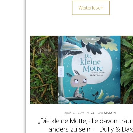
Weiterlesen
April 20, 2020
0
Von
MANON
„Die kleine Motte, die davon träu
anders zu sein“ – Dully & Da