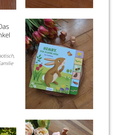
„Das
nkel
otisch,
Familie