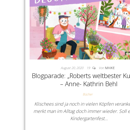
August 20, 2020
19
Von
MAIKE
Blogparade: „Roberts weltbester K
– Anne- Kathrin Behl
Bücher
Klischees sind ja noch in vielen Köpfen veranke
merkt man im Alltag doch immer wieder. Soll 
Kindergartenfest…