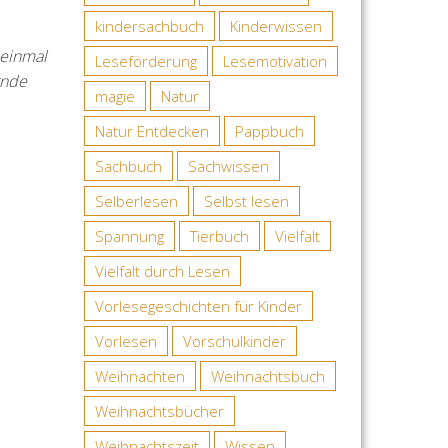
kindersachbuch
Kinderwissen
 einmal
Leseförderung
Lesemotivation
rnde
magie
Natur
Natur Entdecken
Pappbuch
Sachbuch
Sachwissen
Selberlesen
Selbst lesen
Spannung
Tierbuch
Vielfalt
Vielfalt durch Lesen
Vorlesegeschichten für Kinder
Vorlesen
Vorschulkinder
Weihnachten
Weihnachtsbuch
Weihnachtsbücher
Weihnachtszeit
Wissen