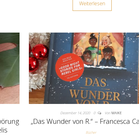
Weiterlesen
Dezember 14, 2020
0
Von
MAIKE
wörung
„Das Wunder von R.“ – Francesca Ca
lis
Bücher