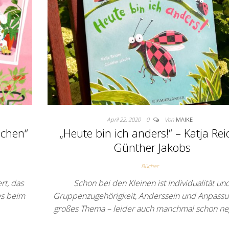
April 22, 2020
0
Von
MAIKE
uchen“
„Heute bin ich anders!“ – Katja Rei
Günther Jakobs
Bücher
rt, das
Schon bei den Kleinen ist Individualität un
es beim
Gruppenzugehörigkeit, Anderssein und Anpassu
großes Thema – leider auch manchmal schon ne