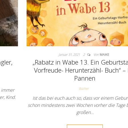
Januar 31, 2021
2
Von
MAIKE
gler,
„Rabatz in Wabe 13. Ein Geburtst
Vorfreude- Herunterzähl- Buch“ – 
Pannen
Bücher
n immer
er, Kind.
Ist das bei euch auch so, dass vor einem Gebur
schon mindestens zwei Wochen vorher die Tage 
großen…