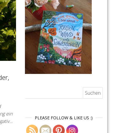
der,
Suchen nach:
d
ng ein
PLEASE FOLLOW & LIKE US :)
gativ…