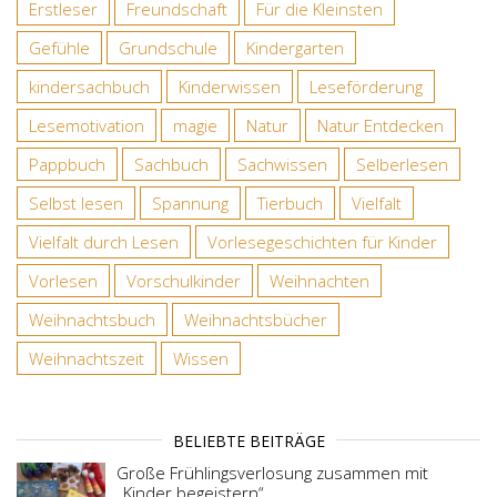
Erstleser
Freundschaft
Für die Kleinsten
Gefühle
Grundschule
Kindergarten
kindersachbuch
Kinderwissen
Leseförderung
Lesemotivation
magie
Natur
Natur Entdecken
Pappbuch
Sachbuch
Sachwissen
Selberlesen
Selbst lesen
Spannung
Tierbuch
Vielfalt
Vielfalt durch Lesen
Vorlesegeschichten für Kinder
Vorlesen
Vorschulkinder
Weihnachten
Weihnachtsbuch
Weihnachtsbücher
Weihnachtszeit
Wissen
BELIEBTE BEITRÄGE
Große Frühlingsverlosung zusammen mit
„Kinder begeistern“