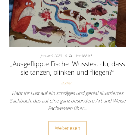
Januar 9, 2023
0
Von
MAIKE
„Ausgeflippte Fische. Wusstest du, dass
sie tanzen, blinken und fliegen?“
Bücher
Habt ihr Lust auf ein schräges und genial illustriertes
Sachbuch, das auf eine ganz besondere Art und Weise
Fachwissen über…
Weiterlesen