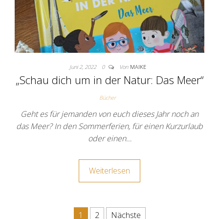
Juni 2, 2022
0
Von
MAIKE
„Schau dich um in der Natur: Das Meer“
Bücher
Geht es für jemanden von euch dieses Jahr noch an
das Meer? In den Sommerferien, für einen Kurzurlaub
oder einen…
Weiterlesen
Seitennummerierung der Beit
1
2
Nächste