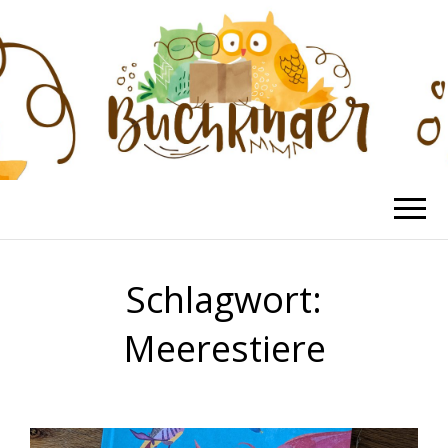
BUCHKINDER
Die schönsten Kinderbücher
Schlagwort:
Meerestiere