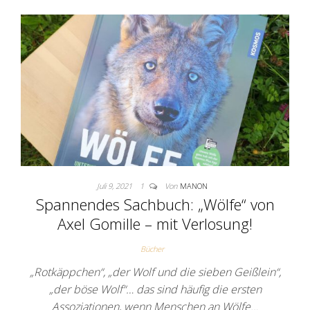
Juli 9, 2021
1
Von
MANON
Spannendes Sachbuch: „Wölfe“ von
Axel Gomille – mit Verlosung!
Bücher
„Rotkäppchen“, „der Wolf und die sieben Geißlein“,
„der böse Wolf“… das sind häufig die ersten
Assoziationen, wenn Menschen an Wölfe…