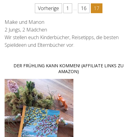
Seitennummerierung der Beit
Vorherige
1
…
16
17
Maike und Manon
2 Jungs, 2 Mädchen
Wir stellen euch Kinderbücher, Reisetipps, die besten
Spielideen und Elternbücher vor.
DER FRÜHLING KANN KOMMEN! (AFFILIATE LINKS ZU
AMAZON)