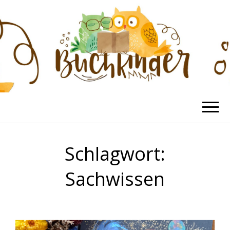
BUCHKINDER
Die schönsten Kinderbücher
Schlagwort:
Sachwissen