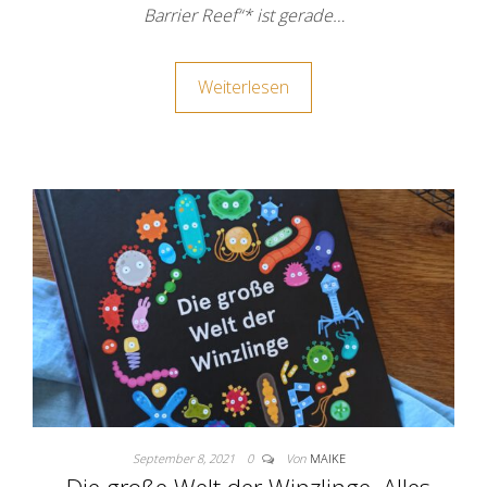
Barrier Reef“* ist gerade…
Weiterlesen
September 8, 2021
0
Von
MAIKE
„Die große Welt der Winzlinge. Alles