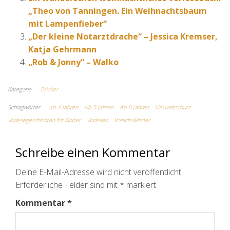
„Theo von Tanningen. Ein Weihnachtsbaum
mit Lampenfieber“
„Der kleine Notarztdrache“ – Jessica Kremser,
Katja Gehrmann
„Rob & Jonny“ – Walko
Kategorie
Bücher
Schlagwörter
ab 4 Jahren
Ab 5 Jahren
Ab 6 Jahren
Umweltschutz
Vorlesegeschichten für Kinder
Vorlesen
Vorschulkinder
Schreibe einen Kommentar
Deine E-Mail-Adresse wird nicht veröffentlicht.
Erforderliche Felder sind mit
*
markiert
Kommentar
*