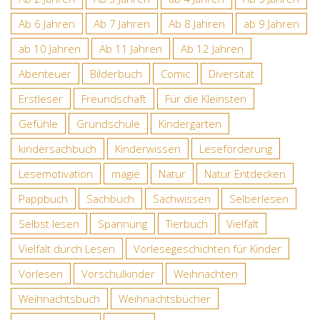
Ab 6 Jahren
Ab 7 Jahren
Ab 8 Jahren
ab 9 Jahren
ab 10 Jahren
Ab 11 Jahren
Ab 12 Jahren
Abenteuer
Bilderbuch
Comic
Diversität
Erstleser
Freundschaft
Für die Kleinsten
Gefühle
Grundschule
Kindergarten
kindersachbuch
Kinderwissen
Leseförderung
Lesemotivation
magie
Natur
Natur Entdecken
Pappbuch
Sachbuch
Sachwissen
Selberlesen
Selbst lesen
Spannung
Tierbuch
Vielfalt
Vielfalt durch Lesen
Vorlesegeschichten für Kinder
Vorlesen
Vorschulkinder
Weihnachten
Weihnachtsbuch
Weihnachtsbücher