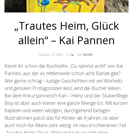
„Trautes Heim, Glück
allein“ – Kai Pannen
Februar 27, 2025
0
Von
MAIKE
Kennt ihr schon die Buchreihe „Du spinnst wohl“ von Kai
Pannen, aus der es mittlerweile schon acht Bände gibt?
Wer gerne schräg – lustige Geschichten mit viel Wortwitz
und genialen Protagonisten liest, wird die Bücher lieben.
Bei dem Kreuzspinnerich Karl – Heinz und der Stubenfliege
Bisy ist aber auch immer eine ganze Menge los. Mit kurzen
Kapiteln und vielen witzigen, durchgehend farbigen
Illustrationen passt das für Kinder ab 4 Jahren, ist aber
auch noch für Ältere sehr witzig. Im neu erschienenen Teil
„Trautes Heim, Glück allein“ müssen sie sich einer