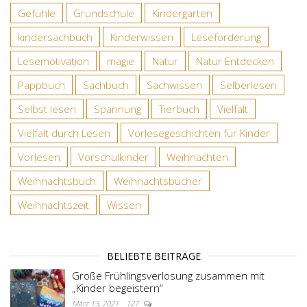
Gefühle
Grundschule
Kindergarten
kindersachbuch
Kinderwissen
Leseförderung
Lesemotivation
magie
Natur
Natur Entdecken
Pappbuch
Sachbuch
Sachwissen
Selberlesen
Selbst lesen
Spannung
Tierbuch
Vielfalt
Vielfalt durch Lesen
Vorlesegeschichten für Kinder
Vorlesen
Vorschulkinder
Weihnachten
Weihnachtsbuch
Weihnachtsbücher
Weihnachtszeit
Wissen
BELIEBTE BEITRÄGE
Große Frühlingsverlosung zusammen mit
„Kinder begeistern“
März 13, 2021
127