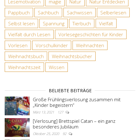
Lesemotivation
magie
Natur
Natur Entdecken
Pappbuch
Sachbuch
Sachwissen
Selberlesen
Selbst lesen
Spannung
Tierbuch
Vielfalt
Vielfalt durch Lesen
Vorlesegeschichten für Kinder
Vorlesen
Vorschulkinder
Weihnachten
Weihnachtsbuch
Weihnachtsbücher
Weihnachtszeit
Wissen
BELIEBTE BEITRÄGE
Große Frühlingsverlosung zusammen mit
„Kinder begeistern“
März 13, 2021
127
[Verlosung] Brettspiel Catan – ein ganz
besonderes Jubiläum
Oktober 25, 2020
92