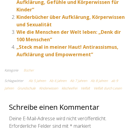
Aufklärung, Gefühle und Körperwissen für
Kinder“
Kinderbücher über Aufklärung, Körperwissen
und Sexualität
Wie die Menschen der Welt leben: „Denk dir
100 Menschen“
„Steck mal in meiner Haut! Antirassismus,
Aufklärung und Empowerment“
Kategorie
Bücher
Schlagwörter
Ab 5 Jahren
Ab 6 Jahren
Ab 7 Jahren
Ab 8 Jahren
ab 9
Jahren
Grundschule
Kinderwissen
klischeefrei
Vielfalt
Vielfalt durch Lesen
Schreibe einen Kommentar
Deine E-Mail-Adresse wird nicht veröffentlicht.
Erforderliche Felder sind mit
*
markiert