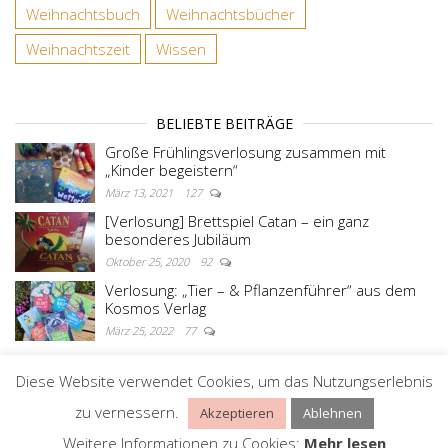
Weihnachtsbuch
Weihnachtsbücher
Weihnachtszeit
Wissen
BELIEBTE BEITRÄGE
Große Frühlingsverlosung zusammen mit
„Kinder begeistern“
März 13, 2021
127
[Verlosung] Brettspiel Catan – ein ganz
besonderes Jubiläum
Oktober 25, 2020
92
Verlosung: „Tier – & Pflanzenführer“ aus dem
Kosmos Verlag
März 25, 2022
77
Diese Website verwendet Cookies, um das Nutzungserlebnis
Stolz präsentiert von
WordPress
|
Theme:
Master
zu vernessern.
Akzeptieren
Ablehnen
Blog
Weitere Informationen zu Cookies:
Mehr lesen