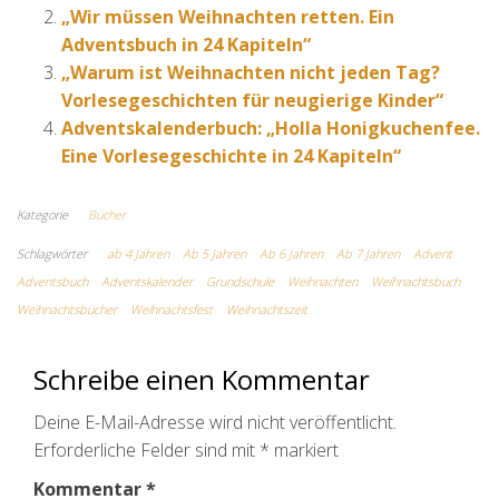
„Wir müssen Weihnachten retten. Ein
Adventsbuch in 24 Kapiteln“
„Warum ist Weihnachten nicht jeden Tag?
Vorlesegeschichten für neugierige Kinder“
Adventskalenderbuch: „Holla Honigkuchenfee.
Eine Vorlesegeschichte in 24 Kapiteln“
Kategorie
Bücher
Schlagwörter
ab 4 Jahren
Ab 5 Jahren
Ab 6 Jahren
Ab 7 Jahren
Advent
Adventsbuch
Adventskalender
Grundschule
Weihnachten
Weihnachtsbuch
Weihnachtsbücher
Weihnachtsfest
Weihnachtszeit
Schreibe einen Kommentar
Deine E-Mail-Adresse wird nicht veröffentlicht.
Erforderliche Felder sind mit
*
markiert
Kommentar
*