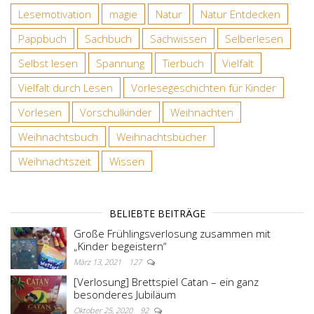
Lesemotivation
magie
Natur
Natur Entdecken
Pappbuch
Sachbuch
Sachwissen
Selberlesen
Selbst lesen
Spannung
Tierbuch
Vielfalt
Vielfalt durch Lesen
Vorlesegeschichten für Kinder
Vorlesen
Vorschulkinder
Weihnachten
Weihnachtsbuch
Weihnachtsbücher
Weihnachtszeit
Wissen
BELIEBTE BEITRÄGE
Große Frühlingsverlosung zusammen mit
„Kinder begeistern“
März 13, 2021
127
[Verlosung] Brettspiel Catan – ein ganz
besonderes Jubiläum
Oktober 25, 2020
92