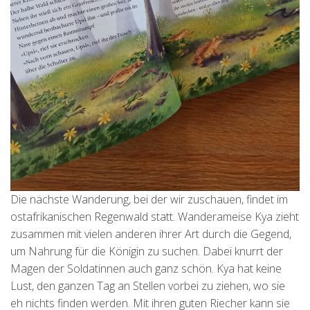
Die nächste Wanderung, bei der wir zuschauen, findet im
ostafrikanischen Regenwald statt. Wanderameise Kya zieht
zusammen mit vielen anderen ihrer Art durch die Gegend,
um Nahrung für die Königin zu suchen. Dabei knurrt der
Magen der Soldatinnen auch ganz schön. Kya hat keine
Lust, den ganzen Tag an Stellen vorbei zu ziehen, wo sie
eh nichts finden werden. Mit ihren guten Riecher kann sie