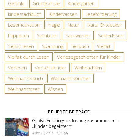
Gefühle
Grundschule
Kindergarten
kindersachbuch
Kinderwissen
Leseförderung
Lesemotivation
magie
Natur
Natur Entdecken
Pappbuch
Sachbuch
Sachwissen
Selberlesen
Selbst lesen
Spannung
Tierbuch
Vielfalt
Vielfalt durch Lesen
Vorlesegeschichten für Kinder
Vorlesen
Vorschulkinder
Weihnachten
Weihnachtsbuch
Weihnachtsbücher
Weihnachtszeit
Wissen
BELIEBTE BEITRÄGE
Große Frühlingsverlosung zusammen mit
„Kinder begeistern“
März 13, 2021
127