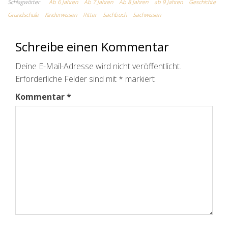
Schlagwörter
Ab 6 Jahren
Ab 7 Jahren
Ab 8 Jahren
ab 9 Jahren
Geschichte
Grundschule
Kinderwissen
Ritter
Sachbuch
Sachwissen
Schreibe einen Kommentar
Deine E-Mail-Adresse wird nicht veröffentlicht.
Erforderliche Felder sind mit
*
markiert
Kommentar
*