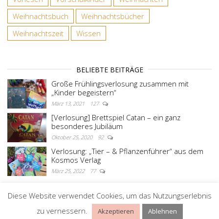
Weihnachtsbuch
Weihnachtsbücher
Weihnachtszeit
Wissen
BELIEBTE BEITRÄGE
Große Frühlingsverlosung zusammen mit
„Kinder begeistern“
März 13, 2021
127
[Verlosung] Brettspiel Catan – ein ganz
besonderes Jubiläum
Oktober 25, 2020
92
Verlosung: „Tier – & Pflanzenführer“ aus dem
Kosmos Verlag
März 25, 2022
77
Diese Website verwendet Cookies, um das Nutzungserlebnis
Stolz präsentiert von
WordPress
|
Theme:
Master
zu vernessern.
Akzeptieren
Ablehnen
Blog