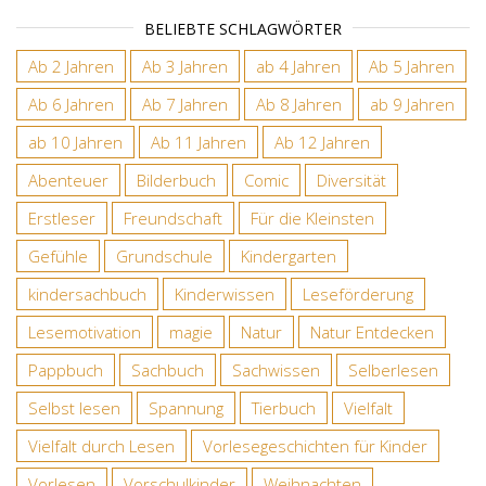
BELIEBTE SCHLAGWÖRTER
Ab 2 Jahren
Ab 3 Jahren
ab 4 Jahren
Ab 5 Jahren
Ab 6 Jahren
Ab 7 Jahren
Ab 8 Jahren
ab 9 Jahren
ab 10 Jahren
Ab 11 Jahren
Ab 12 Jahren
Abenteuer
Bilderbuch
Comic
Diversität
Erstleser
Freundschaft
Für die Kleinsten
Gefühle
Grundschule
Kindergarten
kindersachbuch
Kinderwissen
Leseförderung
Lesemotivation
magie
Natur
Natur Entdecken
Pappbuch
Sachbuch
Sachwissen
Selberlesen
Selbst lesen
Spannung
Tierbuch
Vielfalt
Vielfalt durch Lesen
Vorlesegeschichten für Kinder
Vorlesen
Vorschulkinder
Weihnachten