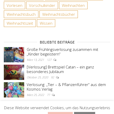
Vorlesen
Vorschulkinder
Weihnachten
Weihnachtsbuch
Weihnachtsbücher
Weihnachtszeit
Wissen
BELIEBTE BEITRÄGE
Große Frühlingsverlosung zusammen mit
„Kinder begeistern“
März 13, 2021
127
[Verlosung] Brettspiel Catan – ein ganz
besonderes Jubiläum
Oktober 25, 2020
92
Verlosung: „Tier – & Pflanzenführer“ aus dem
Kosmos Verlag
März 25, 2022
77
Diese Website verwendet Cookies, um das Nutzungserlebnis
Stolz präsentiert von
WordPress
|
Theme:
Master