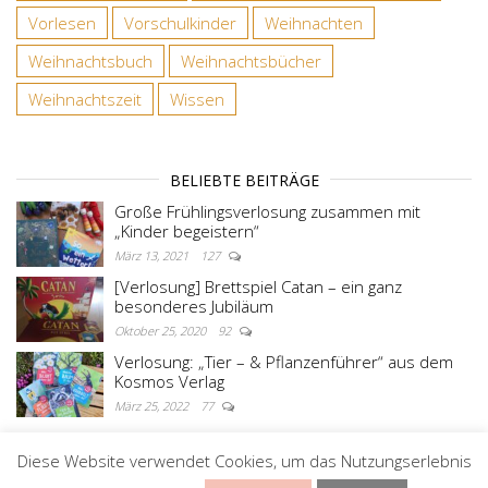
Vorlesen
Vorschulkinder
Weihnachten
Weihnachtsbuch
Weihnachtsbücher
Weihnachtszeit
Wissen
BELIEBTE BEITRÄGE
Große Frühlingsverlosung zusammen mit
„Kinder begeistern“
März 13, 2021
127
[Verlosung] Brettspiel Catan – ein ganz
besonderes Jubiläum
Oktober 25, 2020
92
Verlosung: „Tier – & Pflanzenführer“ aus dem
Kosmos Verlag
März 25, 2022
77
Diese Website verwendet Cookies, um das Nutzungserlebnis
Stolz präsentiert von
WordPress
|
Theme:
Master