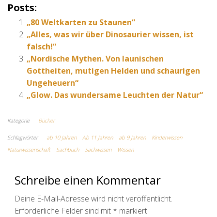
Posts:
„80 Weltkarten zu Staunen“
„Alles, was wir über Dinosaurier wissen, ist
falsch!“
„Nordische Mythen. Von launischen
Gottheiten, mutigen Helden und schaurigen
Ungeheuern“
„Glow. Das wundersame Leuchten der Natur“
Kategorie
Bücher
Schlagwörter
ab 10 Jahren
Ab 11 Jahren
ab 9 Jahren
Kinderwissen
Naturwissenschaft
Sachbuch
Sachwissen
Wissen
Schreibe einen Kommentar
Deine E-Mail-Adresse wird nicht veröffentlicht.
Erforderliche Felder sind mit
*
markiert