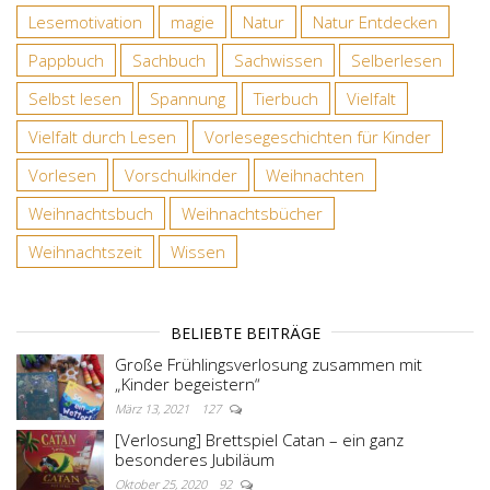
Lesemotivation
magie
Natur
Natur Entdecken
Pappbuch
Sachbuch
Sachwissen
Selberlesen
Selbst lesen
Spannung
Tierbuch
Vielfalt
Vielfalt durch Lesen
Vorlesegeschichten für Kinder
Vorlesen
Vorschulkinder
Weihnachten
Weihnachtsbuch
Weihnachtsbücher
Weihnachtszeit
Wissen
BELIEBTE BEITRÄGE
Große Frühlingsverlosung zusammen mit
„Kinder begeistern“
März 13, 2021
127
[Verlosung] Brettspiel Catan – ein ganz
besonderes Jubiläum
Oktober 25, 2020
92