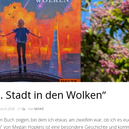
. Stadt in den Wolken“
Juni 8, 2026
0
Von
MAIKE
 Buch zeigen, bei dem ich etwas am zweifeln war, ob ich es e
lken” von Megan Hopkins ist eine besondere Geschichte und komm