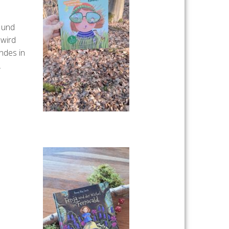
d und
 wird
ndes in
.