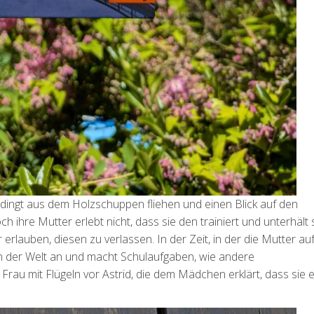
edingt aus dem Holzschuppen fliehen und einen Blick auf den
hre Mutter erlebt nicht, dass sie den trainiert und unterhält s
r erlauben, diesen zu verlassen. In der Zeit, in der die Mutter a
on der Welt an und macht Schulaufgaben, wie andere
Frau mit Flügeln vor Astrid, die dem Mädchen erklärt, dass sie 