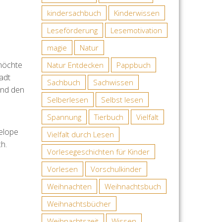
kindersachbuch
Kinderwissen
Leseförderung
Lesemotivation
magie
Natur
 möchte
Natur Entdecken
Pappbuch
adt
Sachbuch
Sachwissen
 und den
Selberlesen
Selbst lesen
Spannung
Tierbuch
Vielfalt
nelope
Vielfalt durch Lesen
h.
Vorlesegeschichten für Kinder
Vorlesen
Vorschulkinder
Weihnachten
Weihnachtsbuch
Weihnachtsbücher
Weihnachtszeit
Wissen