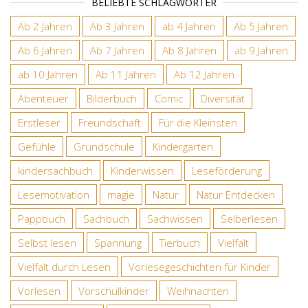
BELIEBTE SCHLAGWÖRTER
Ab 2 Jahren
Ab 3 Jahren
ab 4 Jahren
Ab 5 Jahren
Ab 6 Jahren
Ab 7 Jahren
Ab 8 Jahren
ab 9 Jahren
ab 10 Jahren
Ab 11 Jahren
Ab 12 Jahren
Abenteuer
Bilderbuch
Comic
Diversität
Erstleser
Freundschaft
Für die Kleinsten
Gefühle
Grundschule
Kindergarten
kindersachbuch
Kinderwissen
Leseförderung
Lesemotivation
magie
Natur
Natur Entdecken
Pappbuch
Sachbuch
Sachwissen
Selberlesen
Selbst lesen
Spannung
Tierbuch
Vielfalt
Vielfalt durch Lesen
Vorlesegeschichten für Kinder
Vorlesen
Vorschulkinder
Weihnachten