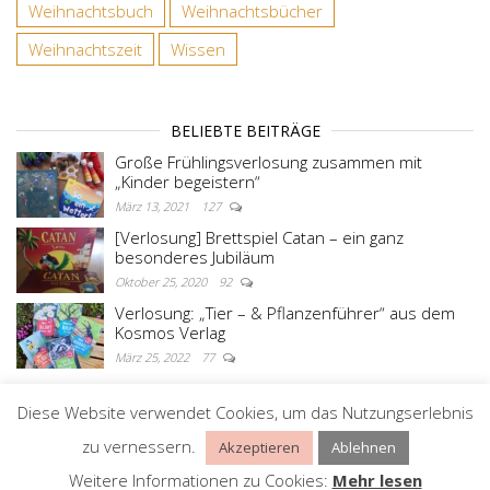
Weihnachtsbuch
Weihnachtsbücher
Weihnachtszeit
Wissen
BELIEBTE BEITRÄGE
Große Frühlingsverlosung zusammen mit
„Kinder begeistern“
März 13, 2021
127
[Verlosung] Brettspiel Catan – ein ganz
besonderes Jubiläum
Oktober 25, 2020
92
Verlosung: „Tier – & Pflanzenführer“ aus dem
Kosmos Verlag
März 25, 2022
77
Diese Website verwendet Cookies, um das Nutzungserlebnis
Stolz präsentiert von
WordPress
|
Theme:
Master
zu vernessern.
Akzeptieren
Ablehnen
Blog
Weitere Informationen zu Cookies:
Mehr lesen